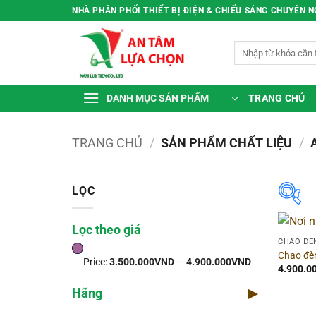
Bỏ
NHÀ PHÂN PHỐI THIẾT BỊ ĐIỆN & CHIẾU SÁNG CHUYÊN 
qua
nội
Tìm
dung
kiếm:
TRANG CHỦ
DANH MỤC SẢN PHẨM
TRANG CHỦ
/
SẢN PHẨM CHẤT LIỆU
/
LỌC
Lọc theo giá
Lọc
CHAO ĐÈ
Chao đè
Price:
3.500.000VND
—
4.900.000VND
Pr
4.900.0
Hãng
▶
Thờ