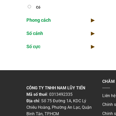
Có
Phong cách
▶
Số cánh
▶
Số cực
▶
CHĂM 
CÔNG TY TNHH NAM LŨY TIẾN
Mã số thuế
: 0313492335
Liên hệ
Địa chỉ
: Số 75 Đường 1A, KDC Lý
Chính 
Chiêu Hoàng, Phường An Lạc, Quận
Chính 
Bình Tân, TP.HCM