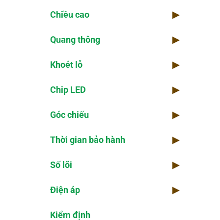
Chiều cao
▶
Quang thông
▶
Khoét lỗ
▶
Chip LED
▶
Góc chiếu
▶
Thời gian bảo hành
▶
Số lõi
▶
Điện áp
▶
Kiểm định