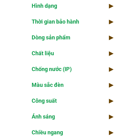
Hình dạng
▶
Chố
Thời gian bảo hành
▶
Ánh
Dòng sản phẩm
▶
Qua
Chất liệu
▶
Góc
Chống nước (IP)
▶
Điệ
Màu sắc đèn
▶
Số 
Công suất
▶
Ánh sáng
▶
Chiều ngang
▶