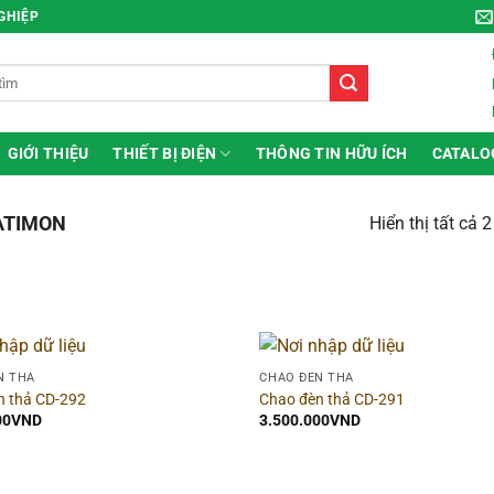
NGHIỆP
GIỚI THIỆU
THIẾT BỊ ĐIỆN
THÔNG TIN HỮU ÍCH
CATALO
ATIMON
Hiển thị tất cả 
 theo giá
Hãng
N THẢ
CHAO ĐÈN THẢ
n thả CD-292
Chao đèn thả CD-291
ice:
3.500.000VND
—
4.900.000VND
00
VND
3.500.000
VND
i gian bảo hành
▶
Dòng sản phẩm