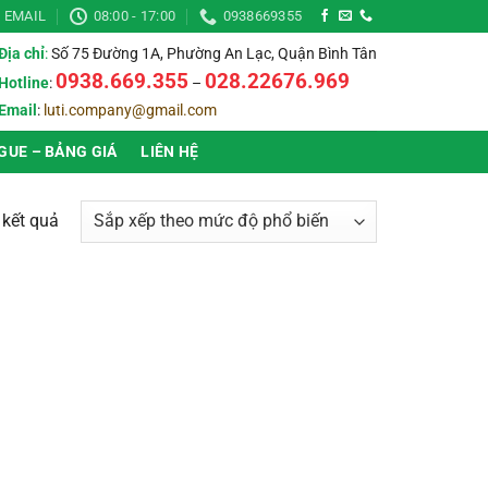
EMAIL
08:00 - 17:00
0938669355
Địa chỉ
:
Số 75 Đường 1A, Phường An Lạc, Quận Bình Tân
0938.669.355
028.22676.969
Hotline
:
–
Email
:
luti.company@gmail.com
GUE – BẢNG GIÁ
LIÊN HỆ
Đã
2 kết quả
sắp
xếp
theo
mức
độ
▶
Hình dạng
▶
phổ
biến
▶
Chất liệu
▶