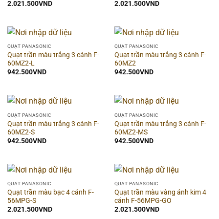
2.021.500
VND
2.021.500
VND
Hãng
▶
Hình dạng
▶
QUẠT PANASONIC
QUẠT PANASONIC
Quạt trần màu trắng 3 cánh F-
Quạt trần màu trắng 3 cánh F-
Thời gian bảo hành
▶
60MZ2-L
60MZ2
942.500
VND
942.500
VND
Dòng sản phẩm
▶
Chất liệu
▶
QUẠT PANASONIC
QUẠT PANASONIC
Quạt trần màu trắng 3 cánh F-
Quạt trần màu trắng 3 cánh F-
Chống nước (IP)
▶
60MZ2-S
60MZ2-MS
942.500
VND
942.500
VND
Màu sắc đèn
▶
Công suất
▶
QUẠT PANASONIC
QUẠT PANASONIC
Quạt trần màu bạc 4 cánh F-
Quạt trần màu vàng ánh kim 4
56MPG-S
cánh F-56MPG-GO
Ánh sáng
▶
2.021.500
VND
2.021.500
VND