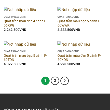
Chiều ngang
▶
Chiều cao
▶
QUẠT PANASONIC
QUẠT PANASONIC
Quạt trần màu đen 4 cánh F-
Quạt trần màu bạc 5 cánh F-
56XPG
60WWK
Quang thông
▶
2.242.500
VND
4.322.500
VND
Khoét lỗ
▶
Chip LED
▶
QUẠT PANASONIC
QUẠT PANASONIC
Quạt trần màu bạc 5 cánh F-
Quạt trần màu đen 5 cánh F-
60TDN
60XDN
Góc chiếu
▶
4.322.500
VND
4.998.500
VND
Thời gian bảo hành
▶
1
2
Số lõi
▶
Điện áp
▶
Kiểm định