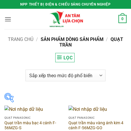
Bỏ
NPP THIẾT BỊ ĐIỆN & CHIẾU SÁNG CHUYÊN NGHIỆP
qua
nội
0
dung
TRANG CHỦ
/
SẢN PHẨM DÒNG SẢN PHẨM
/
QUẠT
TRẦN
LỌC
Lọc theo giá
QUẠT PANASONIC
QUẠT PANASONIC
Quạt trần màu bạc 4 cánh F-
Quạt trần màu vàng ánh kim 4
Price:
942.500VND
—
5.843.500VND
56MZG-S
cánh F-56MZG-GO