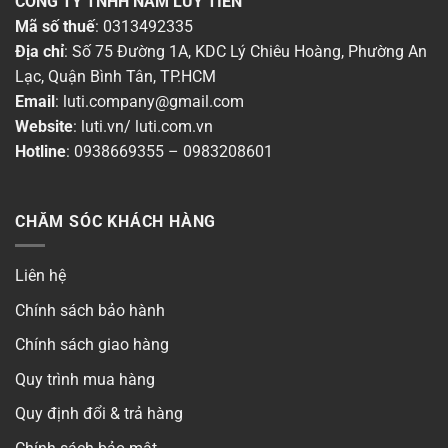
CÔNG TY TNHH NAM LŨY TIẾN
Mã số thuế
: 0313492335
Có
Địa chỉ
: Số 75 Đường 1A, KDC Lý Chiêu Hoàng, Phường An
Lạc, Quận Bình Tân, TP.HCM
Phong cách
▶
Email
:
luti.company@gmail.com
Website
:
luti.vn
/
luti.com.vn
Số cánh
▶
Hotline
:
0938669355
–
0983208601
Số cực
▶
CHĂM SÓC KHÁCH HÀNG
Liên hệ
Chính sách bảo hành
Chính sách giao hàng
Quy trình mua hàng
Quy định đổi & trả hàng