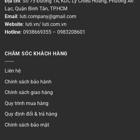
Địa chỉ
: Số 75 Đường 1A, KDC Lý Chiêu Hoàng, Phường An
Lạc, Quận Bình Tân, TP.HCM
Có
Email
:
luti.company@gmail.com
Website
:
luti.vn
/
luti.com.vn
Phong cách
▶
Hotline
:
0938669355
–
0983208601
Số cánh
▶
CHĂM SÓC KHÁCH HÀNG
Số cực
▶
Liên hệ
Chính sách bảo hành
Chính sách giao hàng
Quy trình mua hàng
Quy định đổi & trả hàng
Chính sách bảo mật