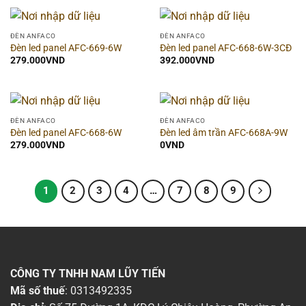
Chiều ngang
▶
ĐÈN ANFACO
ĐÈN ANFACO
Chiều cao
▶
Đèn led panel AFC-669-6W
Đèn led panel AFC-668-6W-3CĐ
279.000
VND
392.000
VND
Quang thông
▶
Khoét lỗ
▶
ĐÈN ANFACO
ĐÈN ANFACO
Đèn led panel AFC-668-6W
Đèn led âm trần AFC-668A-9W
Chip LED
▶
279.000
VND
0
VND
Góc chiếu
▶
1
2
3
4
…
7
8
9
Thời gian bảo hành
▶
Số lõi
▶
Điện áp
▶
CÔNG TY TNHH NAM LŨY TIẾN
Mã số thuế
: 0313492335
Kiểm định