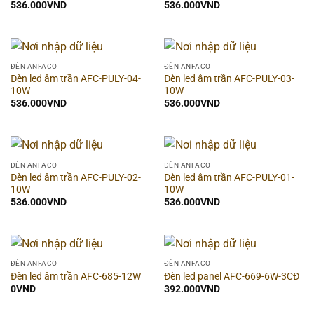
536.000
VND
536.000
VND
Hãng
▶
Hình dạng
▶
ĐÈN ANFACO
ĐÈN ANFACO
Đèn led âm trần AFC-PULY-04-
Đèn led âm trần AFC-PULY-03-
Thời gian bảo hành
▶
10W
10W
536.000
VND
536.000
VND
Dòng sản phẩm
▶
Chất liệu
▶
ĐÈN ANFACO
ĐÈN ANFACO
Đèn led âm trần AFC-PULY-02-
Đèn led âm trần AFC-PULY-01-
Chống nước (IP)
▶
10W
10W
536.000
VND
536.000
VND
Màu sắc đèn
▶
Công suất
▶
ĐÈN ANFACO
ĐÈN ANFACO
Đèn led âm trần AFC-685-12W
Đèn led panel AFC-669-6W-3CĐ
Ánh sáng
▶
0
VND
392.000
VND