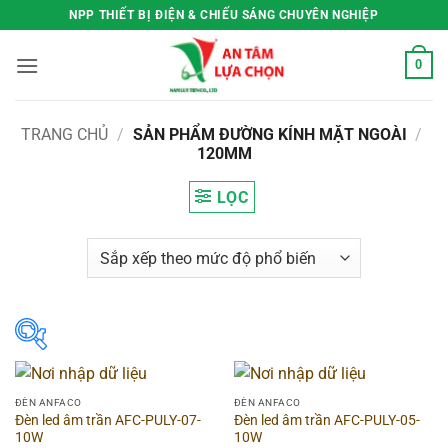
Bỏ
NPP THIẾT BỊ ĐIỆN & CHIẾU SÁNG CHUYÊN NGHIỆP
qua
nội
0
dung
TRANG CHỦ
/
SẢN PHẨM ĐƯỜNG KÍNH MẶT NGOÀI
/
120MM
LỌC
Lọc theo giá
ĐÈN ANFACO
ĐÈN ANFACO
Đèn led âm trần AFC-PULY-07-
Đèn led âm trần AFC-PULY-05-
Price:
0VND
—
558.000VND
10W
10W