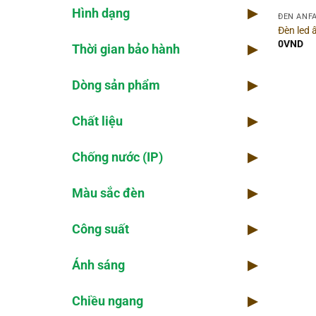
Hình dạng
▶
Chố
ĐÈN ANF
Đèn led
0
VND
Thời gian bảo hành
▶
Ánh
Dòng sản phẩm
▶
Qua
Chất liệu
▶
Góc
Chống nước (IP)
▶
Điệ
Màu sắc đèn
▶
Số 
Công suất
▶
Ánh sáng
▶
Chiều ngang
▶