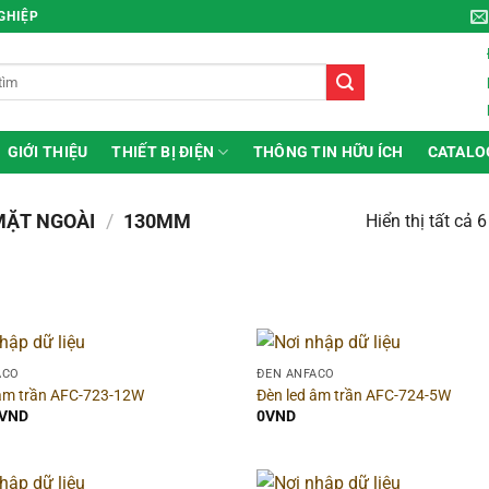
NGHIỆP
GIỚI THIỆU
THIẾT BỊ ĐIỆN
THÔNG TIN HỮU ÍCH
CATALO
MẶT NGOÀI
/
130MM
Hiển thị tất cả 
 theo giá
Hãng
ACO
ĐÈN ANFACO
 âm trần AFC-723-12W
Đèn led âm trần AFC-724-5W
ice:
0VND
—
703.000VND
VND
0
VND
i gian bảo hành
▶
Dòng sản phẩm