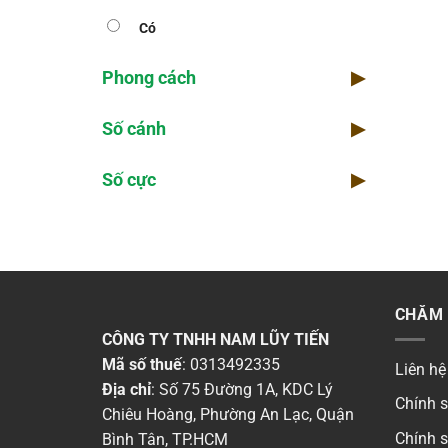
Có
Phong cách
▶
Số cánh
▶
Số cực
▶
CHĂM 
CÔNG TY TNHH NAM LŨY TIẾN
Mã số thuế
: 0313492335
Liên hệ
Địa chỉ
: Số 75 Đường 1A, KDC Lý
Chính 
Chiêu Hoàng, Phường An Lạc, Quận
Chính 
Bình Tân, TP.HCM