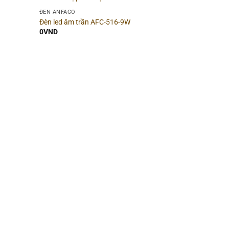
▶
Công suất
▶
ĐÈN ANFACO
Đèn led âm trần AFC-516-9W
0
VND
▶
Chiều cao
▶
▶
Chip LED
▶
▶
Số lõi
▶
Phong cách
▶
▶