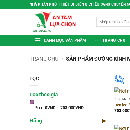
Bỏ
NHÀ PHÂN PHỐI THIẾT BỊ ĐIỆN & CHIẾU SÁNG CHUYÊN 
qua
nội
Tìm
dung
kiếm:
TRANG CHỦ
DANH MỤC SẢN PHẨM
TRANG CHỦ
/
SẢN PHẨM ĐƯỜNG KÍNH 
LỌC
Lọc theo giá
Lọc
ĐÈN ANF
Đèn led
Price:
0VND
—
703.000VND
Pr
703.000
Hãng
▶
Thờ