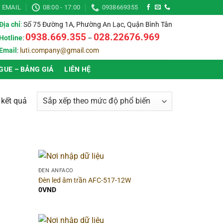
EMAIL
08:00 - 17:00
0938669355
Địa chỉ
:
Số 75 Đường 1A, Phường An Lạc, Quận Bình Tân
0938.669.355
028.22676.969
Hotline
:
–
Email
:
luti.company@gmail.com
GUE – BẢNG GIÁ
LIÊN HỆ
Đã
6 kết quả
sắp
xếp
theo
mức
độ
▶
Hình dạng
▶
ĐÈN ANFACO
phổ
Đèn led âm trần AFC-517-12W
biến
0
VND
▶
Chất liệu
▶