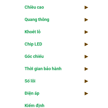
Chiều cao
▶
Quang thông
▶
Khoét lỗ
▶
Chip LED
▶
Góc chiếu
▶
Thời gian bảo hành
▶
Số lõi
▶
Điện áp
▶
Kiểm định