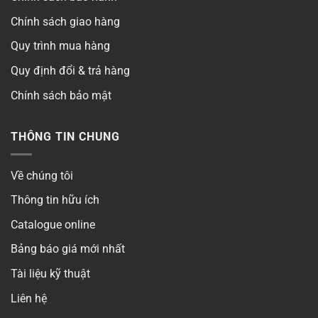
Quang thông
▶
Chính sách giao hàng
Quy trình mua hàng
Khoét lỗ
▶
Quy định đổi & trả hàng
Chip LED
▶
Chính sách bảo mật
Góc chiếu
▶
THÔNG TIN CHUNG
Thời gian bảo hành
▶
Về chúng tôi
Số lõi
▶
Thông tin hữu ích
Điện áp
▶
Catalogue online
Bảng báo giá mới nhất
Kiểm định
Tài liệu kỹ thuật
Có
Liên hệ
Phong cách
▶