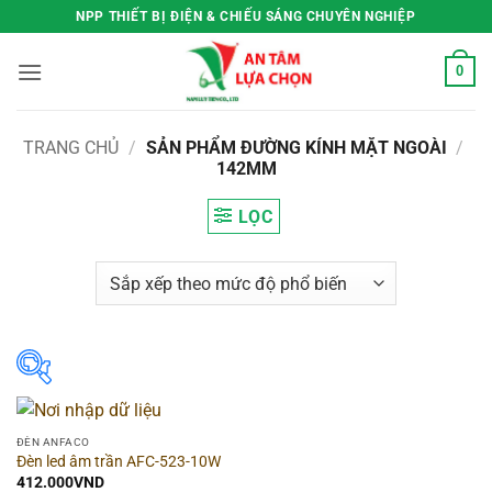
Bỏ
NPP THIẾT BỊ ĐIỆN & CHIẾU SÁNG CHUYÊN NGHIỆP
qua
nội
0
dung
TRANG CHỦ
/
SẢN PHẨM ĐƯỜNG KÍNH MẶT NGOÀI
/
142MM
LỌC
Hãng
▶
ĐÈN ANFACO
Đèn led âm trần AFC-523-10W
Hình dạng
▶
412.000
VND