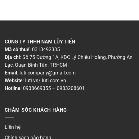
Thời gian bảo hành
▶
Dòng sản phẩm
▶
Chất liệu
▶
CÔNG TY TNHH NAM LŨY TIẾN
Mã số thuế
: 0313492335
Chống nước (IP)
▶
Địa chỉ
: Số 75 Đường 1A, KDC Lý Chiêu Hoàng, Phường An
Lạc, Quận Bình Tân, TP.HCM
Màu sắc đèn
▶
Email
:
luti.company@gmail.com
Website
:
luti.vn
/
luti.com.vn
Công suất
▶
Hotline
:
0938669355
–
0983208601
Ánh sáng
▶
CHĂM SÓC KHÁCH HÀNG
Chiều ngang
▶
Liên hệ
Chiều cao
▶
Chính sách bảo hành