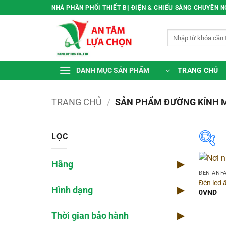
Bỏ
NHÀ PHÂN PHỐI THIẾT BỊ ĐIỆN & CHIẾU SÁNG CHUYÊN 
qua
nội
Tìm
dung
kiếm:
TRANG CHỦ
DANH MỤC SẢN PHẨM
TRANG CHỦ
/
SẢN PHẨM ĐƯỜNG KÍNH 
LỌC
Hãng
▶
Hã
ĐÈN ANF
Đèn led
Hình dạng
▶
Dòn
0
VND
Thời gian bảo hành
▶
Màu