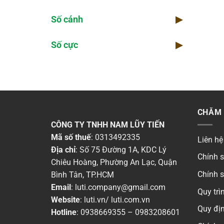
Số cánh
▶
Số cực
▶
CHĂM 
CÔNG TY TNHH NAM LŨY TIẾN
Mã số thuế
: 0313492335
Liên hệ
Địa chỉ
: Số 75 Đường 1A, KDC Lý
Chính 
Chiêu Hoàng, Phường An Lạc, Quận
Chính 
Bình Tân, TP.HCM
Email
:
luti.company@gmail.com
Quy tr
Website
:
luti.vn
/
luti.com.vn
Quy địn
Hotline
:
0938669355
–
0983208601