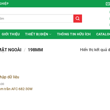
NGHIỆP
GIỚI THIỆU
THIẾT BỊ ĐIỆN
THÔNG TIN HỮU ÍCH
CATALO
MẶT NGOÀI
/
198MM
Hiển thị kết quả 
ng
▶
Hình dạng
ACO
 âm trần AFC-682-30W
g sản phẩm
▶
Chất liệu
 sắc đèn
▶
Công suất