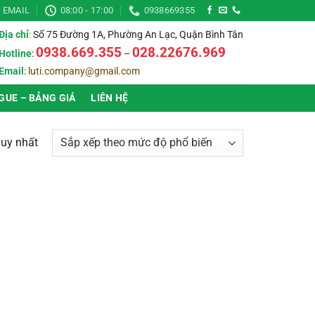
EMAIL
08:00 - 17:00
0938669355
Địa chỉ
:
Số 75 Đường 1A, Phường An Lạc, Quận Bình Tân
0938.669.355
028.22676.969
Hotline
:
–
Email
:
luti.company@gmail.com
GUE – BẢNG GIÁ
LIÊN HỆ
duy nhất
▶
Thời gian bảo hành
▶
▶
Chống nước (IP)
▶
▶
Ánh sáng
▶