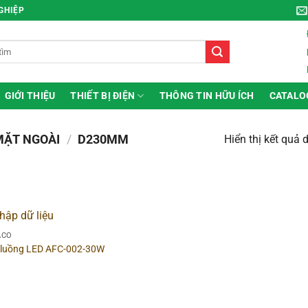
NGHIỆP
GIỚI THIỆU
THIẾT BỊ ĐIỆN
THÔNG TIN HỮU ÍCH
CATALO
MẶT NGOÀI
/
D230MM
Hiển thị kết quả 
ng
▶
Hình dạng
ACO
 luồng LED AFC-002-30W
g sản phẩm
▶
Chất liệu
 sắc đèn
▶
Công suất