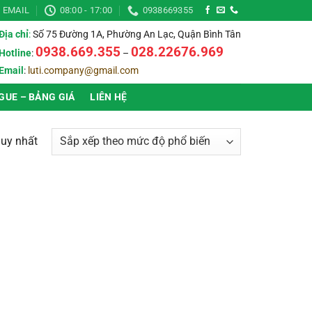
EMAIL
08:00 - 17:00
0938669355
Địa chỉ
:
Số 75 Đường 1A, Phường An Lạc, Quận Bình Tân
0938.669.355
028.22676.969
Hotline
:
–
Email
:
luti.company@gmail.com
GUE – BẢNG GIÁ
LIÊN HỆ
duy nhất
▶
Thời gian bảo hành
▶
▶
Chống nước (IP)
▶
▶
Ánh sáng
▶