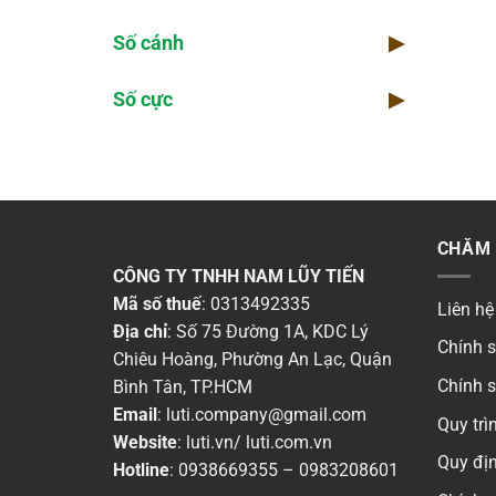
Số cánh
▶
Số cực
▶
CHĂM 
CÔNG TY TNHH NAM LŨY TIẾN
Mã số thuế
: 0313492335
Liên hệ
Địa chỉ
: Số 75 Đường 1A, KDC Lý
Chính 
Chiêu Hoàng, Phường An Lạc, Quận
Chính 
Bình Tân, TP.HCM
Email
:
luti.company@gmail.com
Quy tr
Website
:
luti.vn
/
luti.com.vn
Quy địn
Hotline
:
0938669355
–
0983208601