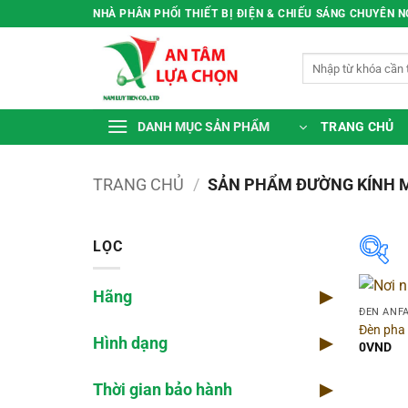
Bỏ
NHÀ PHÂN PHỐI THIẾT BỊ ĐIỆN & CHIẾU SÁNG CHUYÊN 
qua
nội
Tìm
dung
kiếm:
TRANG CHỦ
DANH MỤC SẢN PHẨM
TRANG CHỦ
/
SẢN PHẨM ĐƯỜNG KÍNH 
LỌC
Hãng
▶
Hã
ĐÈN ANF
Đèn pha
Hình dạng
▶
Dòn
0
VND
Thời gian bảo hành
▶
Màu