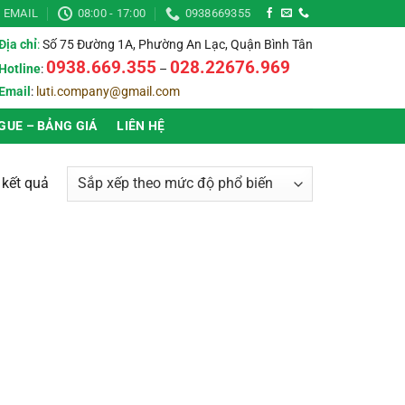
EMAIL
08:00 - 17:00
0938669355
Địa chỉ
:
Số 75 Đường 1A, Phường An Lạc, Quận Bình Tân
0938.669.355
028.22676.969
Hotline
:
–
Email
:
luti.company@gmail.com
GUE – BẢNG GIÁ
LIÊN HỆ
Đã
2 kết quả
sắp
xếp
theo
mức
độ
▶
Thời gian bảo hành
▶
phổ
biến
▶
Chống nước (IP)
▶
▶
Ánh sáng
▶