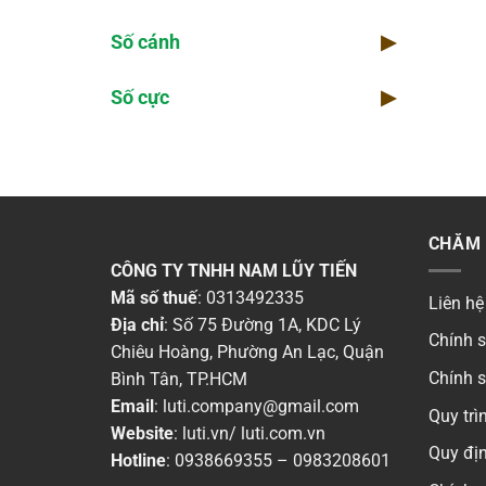
Số cánh
▶
Số cực
▶
CHĂM 
CÔNG TY TNHH NAM LŨY TIẾN
Mã số thuế
: 0313492335
Liên hệ
Địa chỉ
: Số 75 Đường 1A, KDC Lý
Chính 
Chiêu Hoàng, Phường An Lạc, Quận
Chính 
Bình Tân, TP.HCM
Email
:
luti.company@gmail.com
Quy tr
Website
:
luti.vn
/
luti.com.vn
Quy địn
Hotline
:
0938669355
–
0983208601