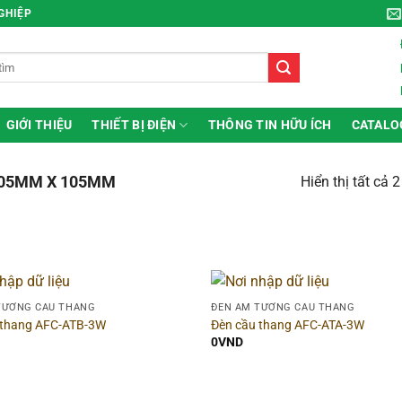
NGHIỆP
GIỚI THIỆU
THIẾT BỊ ĐIỆN
THÔNG TIN HỮU ÍCH
CATALO
05MM X 105MM
Hiển thị tất cả 
ng
▶
Hình dạng
TƯỜNG CẦU THANG
ĐÈN ÂM TƯỜNG CẦU THANG
 thang AFC-ATB-3W
Đèn cầu thang AFC-ATA-3W
g sản phẩm
▶
Chất liệu
0
VND
 sắc đèn
▶
Công suất