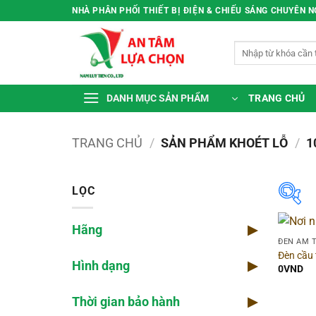
Bỏ
NHÀ PHÂN PHỐI THIẾT BỊ ĐIỆN & CHIẾU SÁNG CHUYÊN 
qua
nội
Tìm
dung
kiếm:
TRANG CHỦ
DANH MỤC SẢN PHẨM
TRANG CHỦ
/
SẢN PHẨM KHOÉT LỖ
/
1
LỌC
Hãng
▶
Hã
ĐÈN ÂM 
Đèn cầu
Hình dạng
▶
Dòn
0
VND
Thời gian bảo hành
▶
Màu