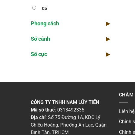
Có
Phong cách
▶
Số cánh
▶
Số cực
▶
CHĂM 
CÔNG TY TNHH NAM LŨY TIẾN
Mã số thuế
: 0313492335
Liên hệ
Địa chỉ
: Số 75 Đường 1A, KDC Lý
Chính 
Chiêu Hoàng, Phường An Lạc, Quận
Chính 
Bình Tân, TP.HCM