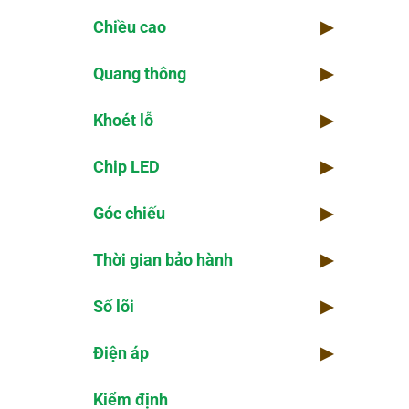
Chiều cao
▶
Quang thông
▶
Khoét lỗ
▶
Chip LED
▶
Góc chiếu
▶
Thời gian bảo hành
▶
Số lõi
▶
Điện áp
▶
Kiểm định