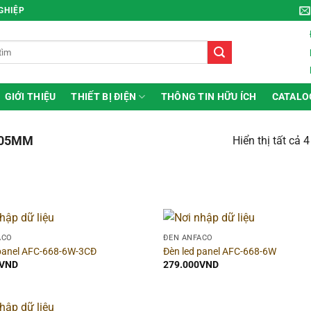
NGHIỆP
GIỚI THIỆU
THIẾT BỊ ĐIỆN
THÔNG TIN HỮU ÍCH
CATALO
05MM
Hiển thị tất cả 
 theo giá
Hãng
ACO
ĐÈN ANFACO
 panel AFC-668-6W-3CĐ
Đèn led panel AFC-668-6W
ice:
0VND
—
392.000VND
VND
279.000
VND
i gian bảo hành
▶
Dòng sản phẩm