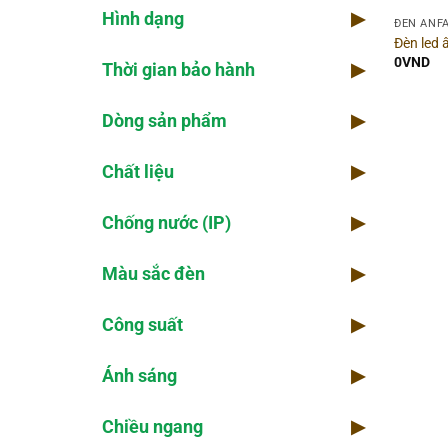
Hình dạng
▶
Chố
ĐÈN ANF
Đèn led
0
VND
Thời gian bảo hành
▶
Ánh
Dòng sản phẩm
▶
Qua
Chất liệu
▶
Góc
Chống nước (IP)
▶
Điệ
Màu sắc đèn
▶
Số 
Công suất
▶
Ánh sáng
▶
Chiều ngang
▶