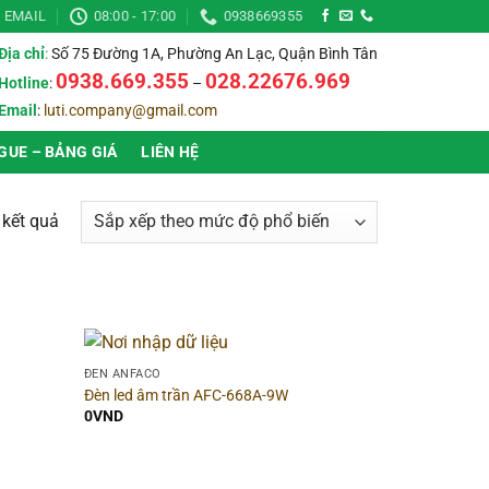
EMAIL
08:00 - 17:00
0938669355
Địa chỉ
:
Số 75 Đường 1A, Phường An Lạc, Quận Bình Tân
0938.669.355
028.22676.969
Hotline
:
–
Email
:
luti.company@gmail.com
GUE – BẢNG GIÁ
LIÊN HỆ
Đã
4 kết quả
sắp
xếp
theo
mức
độ
▶
Hình dạng
▶
ĐÈN ANFACO
phổ
Đèn led âm trần AFC-668A-9W
biến
0
VND
▶
Chất liệu
▶