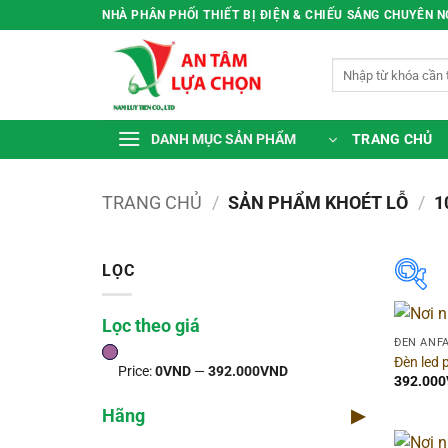
Bỏ
NHÀ PHÂN PHỐI THIẾT BỊ ĐIỆN & CHIẾU SÁNG CHUYÊN 
qua
nội
Tìm
dung
kiếm:
TRANG CHỦ
DANH MỤC SẢN PHẨM
TRANG CHỦ
/
SẢN PHẨM KHOÉT LỖ
/
1
LỌC
Lọc theo giá
Lọc
ĐÈN ANF
Đèn led
Price:
0VND
—
392.000VND
Pr
392.000
Hãng
▶
Thờ