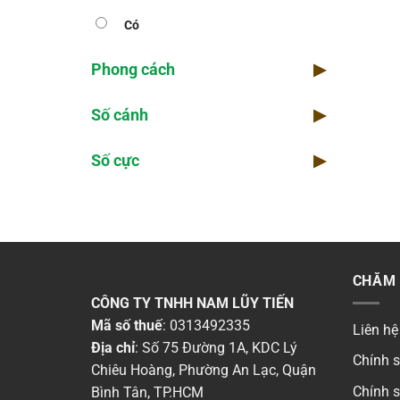
Có
Phong cách
▶
Số cánh
▶
Số cực
▶
CHĂM 
CÔNG TY TNHH NAM LŨY TIẾN
Mã số thuế
: 0313492335
Liên hệ
Địa chỉ
: Số 75 Đường 1A, KDC Lý
Chính 
Chiêu Hoàng, Phường An Lạc, Quận
Chính 
Bình Tân, TP.HCM