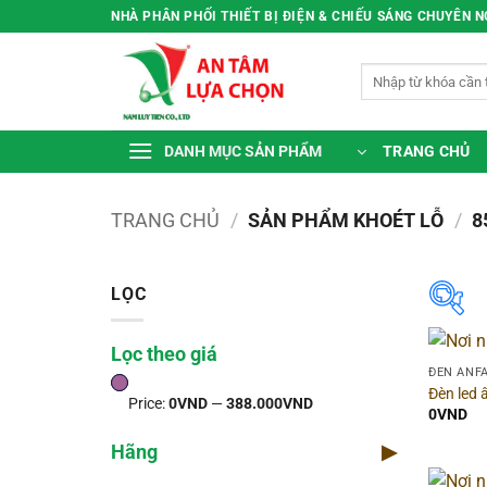
Bỏ
NHÀ PHÂN PHỐI THIẾT BỊ ĐIỆN & CHIẾU SÁNG CHUYÊN 
qua
nội
Tìm
dung
kiếm:
TRANG CHỦ
DANH MỤC SẢN PHẨM
TRANG CHỦ
/
SẢN PHẨM KHOÉT LỖ
/
8
LỌC
Lọc theo giá
Lọc
ĐÈN ANF
Đèn led
Price:
0VND
—
388.000VND
Pr
0
VND
Hãng
▶
Thờ