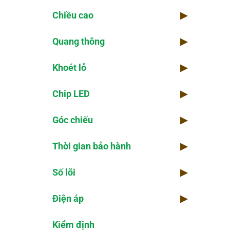
Chiều cao
▶
Quang thông
▶
Khoét lỗ
▶
Chip LED
▶
Góc chiếu
▶
Thời gian bảo hành
▶
Số lõi
▶
Điện áp
▶
Kiểm định