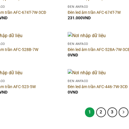
ng nước (IP)
▶
Màu sắc đèn
ACO
ĐÈN ANFACO
 âm trần AFC-674T-7W-3CĐ
Đèn led âm trần AFC-674T-7W
VND
231.000
VND
 sáng
▶
Chiều ngang
ng thông
▶
Khoét lỗ
ACO
ĐÈN ANFACO
 âm trần AFC-528B-7W
Đèn led âm trần AFC-528A-7W-3C
 chiếu
▶
Thời gian bảo hành
0
VND
n áp
▶
Kiểm định
Có
ACO
ĐÈN ANFACO
 âm trần AFC-523-5W
Đèn led âm trần AFC-446-7W-3CĐ
cánh
▶
Số cực
VND
0
VND
1
2
3