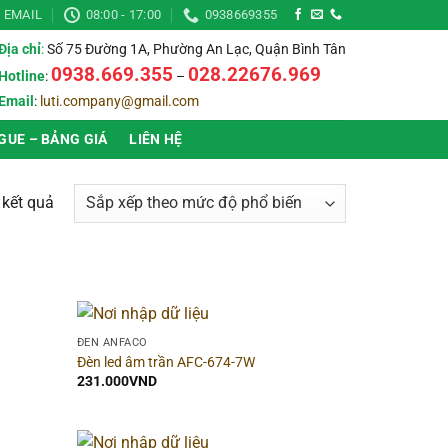
EMAIL
08:00 - 17:00
0938669355
Địa chỉ
:
Số 75 Đường 1A, Phường An Lạc, Quận Bình Tân
0938.669.355
028.22676.969
Hotline
:
–
Email
:
luti.company@gmail.com
GUE – BẢNG GIÁ
LIÊN HỆ
Đã
 kết quả
sắp
xếp
theo
mức
độ
▶
Hình dạng
▶
ĐÈN ANFACO
phổ
Đèn led âm trần AFC-674-7W
biến
231.000
VND
▶
Chất liệu
▶