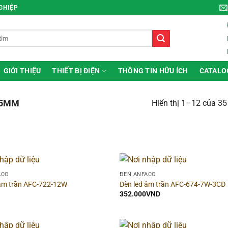
NGHIỆP
GIỚI THIỆU
THIẾT BỊ ĐIỆN
THÔNG TIN HỮU ÍCH
CATALO
5MM
Hiển thị 1–12 của 35
 theo giá
Hãng
ACO
ĐÈN ANFACO
 âm trần AFC-722-12W
Đèn led âm trần AFC-674-7W-3CĐ
ice:
0VND
—
388.000VND
352.000
VND
i gian bảo hành
▶
Dòng sản phẩm