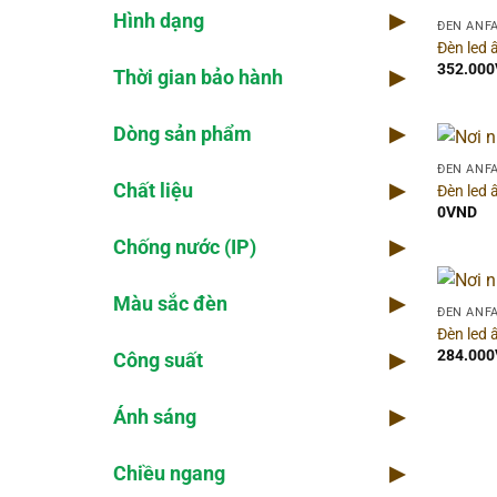
Hình dạng
▶
Chố
ĐÈN ANF
Đèn led
352.000
Thời gian bảo hành
▶
Ánh
Dòng sản phẩm
▶
Qua
ĐÈN ANF
Chất liệu
▶
Đèn led
Góc
0
VND
Chống nước (IP)
▶
Điệ
Màu sắc đèn
▶
ĐÈN ANF
Đèn led
Số 
284.000
Công suất
▶
Ánh sáng
▶
Chiều ngang
▶