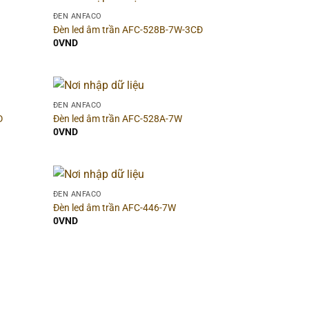
▶
Công suất
▶
ĐÈN ANFACO
Đèn led âm trần AFC-528B-7W-3CĐ
0
VND
▶
Chiều cao
▶
▶
Chip LED
▶
ĐÈN ANFACO
Đ
Đèn led âm trần AFC-528A-7W
▶
Số lõi
▶
0
VND
Phong cách
▶
ĐÈN ANFACO
Đèn led âm trần AFC-446-7W
▶
0
VND