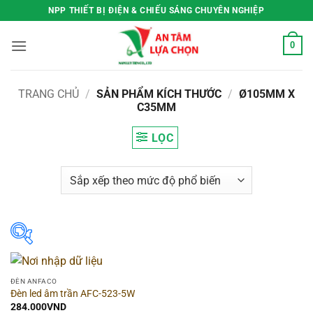
Bỏ
NPP THIẾT BỊ ĐIỆN & CHIẾU SÁNG CHUYÊN NGHIỆP
qua
nội
0
dung
TRANG CHỦ
/
SẢN PHẨM KÍCH THƯỚC
/
Ø105MM X
C35MM
LỌC
Hãng
▶
ĐÈN ANFACO
Đèn led âm trần AFC-523-5W
Hình dạng
▶
284.000
VND