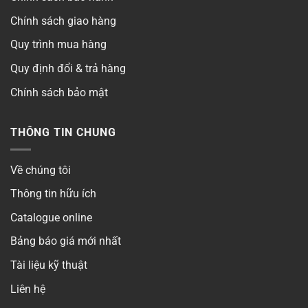
Quang thông
▶
Chính sách giao hàng
Quy trình mua hàng
Khoét lỗ
▶
Quy định đổi & trả hàng
Chip LED
▶
Chính sách bảo mật
Góc chiếu
▶
THÔNG TIN CHUNG
Thời gian bảo hành
▶
Về chúng tôi
Số lõi
▶
Thông tin hữu ích
Điện áp
▶
Catalogue online
Bảng báo giá mới nhất
Kiểm định
Tài liệu kỹ thuật
Có
Liên hệ
Phong cách
▶