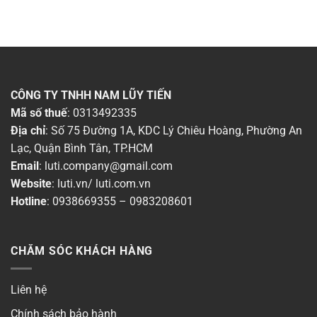
Thời gian bảo hành
▶
Dòng sản phẩm
▶
Chất liệu
▶
CÔNG TY TNHH NAM LŨY TIẾN
Mã số thuế
: 0313492335
Chống nước (IP)
▶
Địa chỉ
: Số 75 Đường 1A, KDC Lý Chiêu Hoàng, Phường An
Lạc, Quận Bình Tân, TP.HCM
Màu sắc đèn
▶
Email
:
luti.company@gmail.com
Website
:
luti.vn
/
luti.com.vn
Công suất
▶
Hotline
:
0938669355
–
0983208601
Ánh sáng
▶
CHĂM SÓC KHÁCH HÀNG
Chiều ngang
▶
Liên hệ
Chiều cao
▶
Chính sách bảo hành