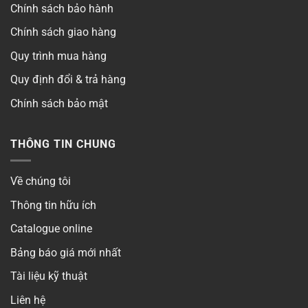
Chính sách bảo hành
Quang thông
▶
Chính sách giao hàng
Khoét lỗ
▶
Quy trình mua hàng
Quy định đổi & trả hàng
Chip LED
▶
Chính sách bảo mật
Góc chiếu
▶
THÔNG TIN CHUNG
Thời gian bảo hành
▶
Số lõi
▶
Về chúng tôi
Thông tin hữu ích
Điện áp
▶
Catalogue online
Kiểm định
Bảng báo giá mới nhất
Có
Tài liệu kỹ thuật
Liên hệ
Phong cách
▶