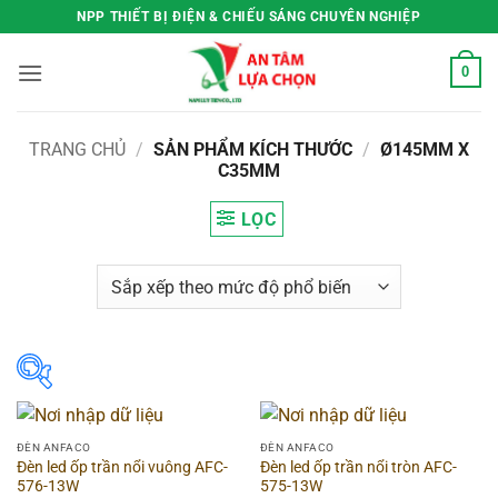
Bỏ
NPP THIẾT BỊ ĐIỆN & CHIẾU SÁNG CHUYÊN NGHIỆP
qua
nội
0
dung
TRANG CHỦ
/
SẢN PHẨM KÍCH THƯỚC
/
Ø145MM X
C35MM
LỌC
Hãng
▶
ĐÈN ANFACO
ĐÈN ANFACO
Đèn led ốp trần nổi vuông AFC-
Đèn led ốp trần nổi tròn AFC-
Hình dạng
▶
576-13W
575-13W