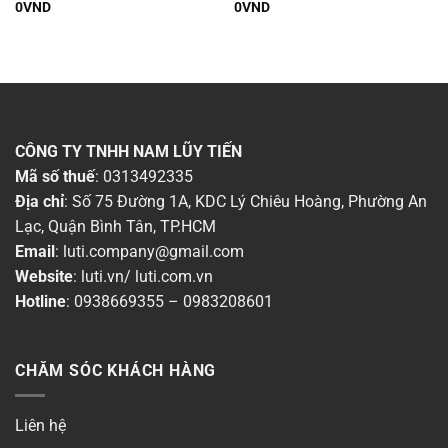
0
VND
0
VND
Thời gian bảo hành
▶
Dòng sản phẩm
▶
Chất liệu
▶
CÔNG TY TNHH NAM LŨY TIẾN
Mã số thuế
: 0313492335
Chống nước (IP)
▶
Địa chỉ
: Số 75 Đường 1A, KDC Lý Chiêu Hoàng, Phường An
Lạc, Quận Bình Tân, TP.HCM
Màu sắc đèn
▶
Email
:
luti.company@gmail.com
Website
:
luti.vn
/
luti.com.vn
Công suất
▶
Hotline
:
0938669355
–
0983208601
Ánh sáng
▶
CHĂM SÓC KHÁCH HÀNG
Chiều ngang
▶
Chiều cao
▶
Liên hệ