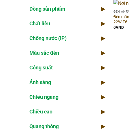
Dòng sản phẩm
▶
Chi
ĐÈN ANF
Đèn mâm
22W-T6
Chất liệu
▶
Kho
0
VND
Chống nước (IP)
▶
Thờ
Màu sắc đèn
▶
Kiể
Công suất
▶
Số 
Ánh sáng
▶
Chiều ngang
▶
Chiều cao
▶
Quang thông
▶