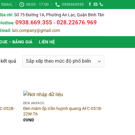
EMAIL
08:00 - 17:00
0938669355
Địa chỉ
:
Số 75 Đường 1A, Phường An Lạc, Quận Bình Tân
0938.669.355
028.22676.969
Hotline
:
–
Email
:
luti.company@gmail.com
GUE – BẢNG GIÁ
LIÊN HỆ
Đã
4 kết quả
sắp
xếp
theo
mức
độ
▶
Thời gian bảo hành
▶
ĐÈN ANFACO
phổ
C-052B-
Đèn mâm ốp trần huỳnh quang AFC-051B-
biến
22W-T6
▶
Chống nước (IP)
▶
0
VND
▶
Ánh sáng
▶