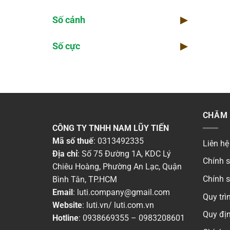
Số cánh
▶
Số cực
▶
CHĂM 
CÔNG TY TNHH NAM LŨY TIẾN
Mã số thuế
: 0313492335
Liên hệ
Địa chỉ
: Số 75 Đường 1A, KDC Lý
Chính 
Chiêu Hoàng, Phường An Lạc, Quận
Chính 
Bình Tân, TP.HCM
Email
:
luti.company@gmail.com
Quy tr
Website
:
luti.vn
/
luti.com.vn
Quy địn
Hotline
:
0938669355
–
0983208601