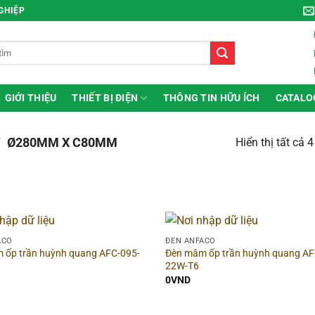
NGHIỆP
GIỚI THIỆU
THIẾT BỊ ĐIỆN
THÔNG TIN HỮU ÍCH
CATALO
/
Ø280MM X C80MM
Hiển thị tất cả 
ng
▶
Hình dạng
ACO
ĐÈN ANFACO
 ốp trần huỳnh quang AFC-095-
Đèn mâm ốp trần huỳnh quang AF
22W-T6
g sản phẩm
▶
Chất liệu
0
VND
 sắc đèn
▶
Công suất