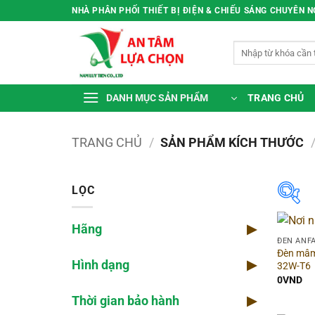
Bỏ
NHÀ PHÂN PHỐI THIẾT BỊ ĐIỆN & CHIẾU SÁNG CHUYÊN 
qua
nội
Tìm
dung
kiếm:
TRANG CHỦ
DANH MỤC SẢN PHẨM
TRANG CHỦ
/
SẢN PHẨM KÍCH THƯỚC
LỌC
Hãng
▶
Hã
ĐÈN ANF
Đèn mâm
Hình dạng
▶
32W-T6
Dòn
0
VND
Thời gian bảo hành
▶
Màu