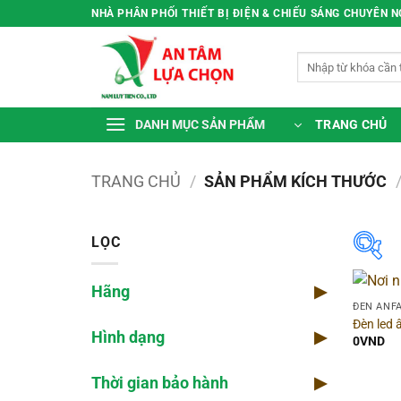
Bỏ
NHÀ PHÂN PHỐI THIẾT BỊ ĐIỆN & CHIẾU SÁNG CHUYÊN 
qua
nội
Tìm
dung
kiếm:
TRANG CHỦ
DANH MỤC SẢN PHẨM
TRANG CHỦ
/
SẢN PHẨM KÍCH THƯỚC
LỌC
Hãng
▶
Hã
ĐÈN ANF
Đèn led
Hình dạng
▶
Dòn
0
VND
Thời gian bảo hành
▶
Màu