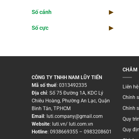
Số cánh
▶
Số cực
▶
CHĂM 
CÔNG TY TNHH NAM LŨY TIẾN
Mã số thuế
: 0313492335
Liên hệ
Địa chỉ
: Số 75 Đường 1A, KDC Lý
Chính 
Chiêu Hoàng, Phường An Lạc, Quận
Chính 
Bình Tân, TP.HCM
Email
:
luti.company@gmail.com
Quy tr
Website
:
luti.vn
/
luti.com.vn
Quy địn
Hotline
:
0938669355
–
0983208601