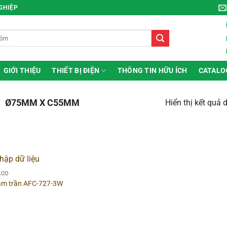
NGHIỆP
GIỚI THIỆU
THIẾT BỊ ĐIỆN
THÔNG TIN HỮU ÍCH
CATALO
/
Ø75MM X C55MM
Hiển thị kết quả 
ng
▶
Hình dạng
ACO
 âm trần AFC-727-3W
g sản phẩm
▶
Chất liệu
 sắc đèn
▶
Công suất