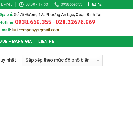
EMAIL
08:00 - 17:00
0938669355
Địa chỉ
:
Số 75 Đường 1A, Phường An Lạc, Quận Bình Tân
0938.669.355
028.22676.969
Hotline
:
–
Email
:
luti.company@gmail.com
GUE – BẢNG GIÁ
LIÊN HỆ
duy nhất
▶
Thời gian bảo hành
▶
▶
Chống nước (IP)
▶
▶
Ánh sáng
▶