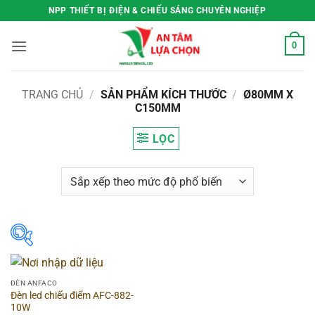
Bỏ
NPP THIẾT BỊ ĐIỆN & CHIẾU SÁNG CHUYÊN NGHIỆP
qua
nội
0
dung
TRANG CHỦ
/
SẢN PHẨM KÍCH THƯỚC
/
Ø80MM X
C150MM
LỌC
Hãng
▶
ĐÈN ANFACO
Đèn led chiếu điểm AFC-882-
Hình dạng
▶
10W