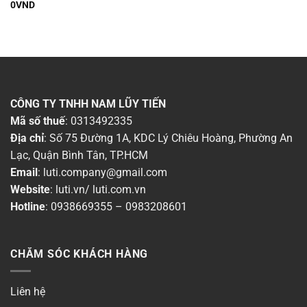
0
VND
Thời gian bảo hành
▶
Dòng sản phẩm
▶
Chất liệu
▶
CÔNG TY TNHH NAM LŨY TIẾN
Mã số thuế
: 0313492335
Chống nước (IP)
▶
Địa chỉ
: Số 75 Đường 1A, KDC Lý Chiêu Hoàng, Phường An
Lạc, Quận Bình Tân, TP.HCM
Màu sắc đèn
▶
Email
:
luti.company@gmail.com
Website
:
luti.vn
/
luti.com.vn
Công suất
▶
Hotline
:
0938669355
–
0983208601
Ánh sáng
▶
CHĂM SÓC KHÁCH HÀNG
Chiều ngang
▶
Chiều cao
▶
Liên hệ