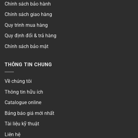
Chính sách bảo hành
Quang thông
▶
Chính sách giao hàng
Khoét lỗ
▶
Quy trình mua hàng
Quy định đổi & trả hàng
Chip LED
▶
Chính sách bảo mật
Góc chiếu
▶
THÔNG TIN CHUNG
Thời gian bảo hành
▶
Số lõi
▶
Về chúng tôi
Thông tin hữu ích
Điện áp
▶
Catalogue online
Kiểm định
Bảng báo giá mới nhất
Có
Tài liệu kỹ thuật
Liên hệ
Phong cách
▶