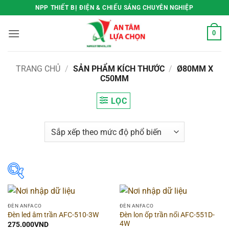
Bỏ
NPP THIẾT BỊ ĐIỆN & CHIẾU SÁNG CHUYÊN NGHIỆP
qua
nội
0
dung
TRANG CHỦ
/
SẢN PHẨM KÍCH THƯỚC
/
Ø80MM X
C50MM
LỌC
Lọc theo giá
ĐÈN ANFACO
ĐÈN ANFACO
Đèn lon ốp trần nổi AFC-551D-
Đèn led âm trần AFC-510-3W
Price:
0VND
—
391.000VND
4W
275.000
VND