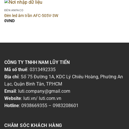
Chiều ngang
▶
ĐÈN ANFACO
Đèn led âm trần AFC-505V-3W
Chiều cao
▶
0
VND
Quang thông
▶
Khoét lỗ
▶
Chip LED
▶
CÔNG TY TNHH NAM LŨY TIẾN
Mã số thuế
: 0313492335
Góc chiếu
▶
Địa chỉ
: Số 75 Đường 1A, KDC Lý Chiêu Hoàng, Phường An
Lạc, Quận Bình Tân, TP.HCM
Thời gian bảo hành
▶
Email
:
luti.company@gmail.com
Website
:
luti.vn
/
luti.com.vn
Số lõi
▶
Hotline
:
0938669355
–
0983208601
Điện áp
▶
CHĂM SÓC KHÁCH HÀNG
Kiểm định