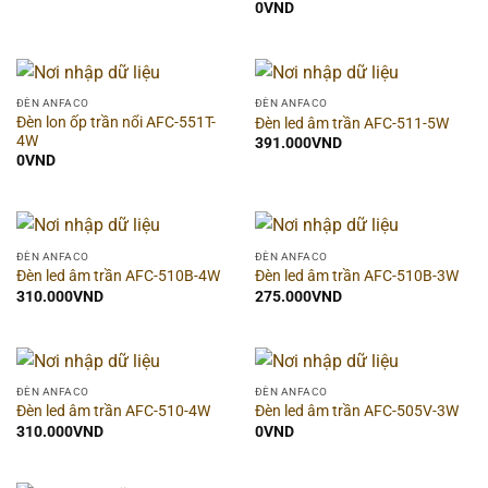
0
VND
Hãng
▶
Hình dạng
▶
ĐÈN ANFACO
ĐÈN ANFACO
Đèn lon ốp trần nổi AFC-551T-
Đèn led âm trần AFC-511-5W
Thời gian bảo hành
▶
4W
391.000
VND
0
VND
Dòng sản phẩm
▶
Chất liệu
▶
ĐÈN ANFACO
ĐÈN ANFACO
Đèn led âm trần AFC-510B-4W
Đèn led âm trần AFC-510B-3W
Chống nước (IP)
▶
310.000
VND
275.000
VND
Màu sắc đèn
▶
ĐÈN ANFACO
ĐÈN ANFACO
Công suất
▶
Đèn led âm trần AFC-510-4W
Đèn led âm trần AFC-505V-3W
310.000
VND
0
VND
Ánh sáng
▶