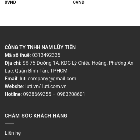
0
VND
0
VND
Thời gian bảo hành
▶
Dòng sản phẩm
▶
Chất liệu
▶
CÔNG TY TNHH NAM LŨY TIẾN
Mã số thuế
: 0313492335
Chống nước (IP)
▶
Địa chỉ
: Số 75 Đường 1A, KDC Lý Chiêu Hoàng, Phường An
Lạc, Quận Bình Tân, TP.HCM
Màu sắc đèn
▶
Email
:
luti.company@gmail.com
Website
:
luti.vn
/
luti.com.vn
Công suất
▶
Hotline
:
0938669355
–
0983208601
Ánh sáng
▶
CHĂM SÓC KHÁCH HÀNG
Chiều ngang
▶
Chiều cao
▶
Liên hệ