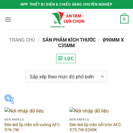
Bỏ
NPP THIẾT BỊ ĐIỆN & CHIẾU SÁNG CHUYÊN NGHIỆP
qua
nội
0
dung
TRANG CHỦ
/
SẢN PHẨM KÍCH THƯỚC
/
Ø90MM X
C35MM
LỌC
Hãng
▶
ĐÈN ANFACO
ĐÈN ANFACO
Đèn led ốp trần nổi vuông AFC-
Đèn led ốp trần nổi tròn AFC-
Hình dạng
▶
576-7W
575-7W-3200K