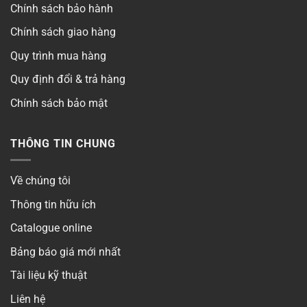
Chính sách bảo hành
Quang thông
▶
Chính sách giao hàng
Khoét lỗ
▶
Quy trình mua hàng
Quy định đổi & trả hàng
Chip LED
▶
Chính sách bảo mật
Góc chiếu
▶
THÔNG TIN CHUNG
Thời gian bảo hành
▶
Số lõi
▶
Về chúng tôi
Thông tin hữu ích
Điện áp
▶
Catalogue online
Kiểm định
Bảng báo giá mới nhất
Có
Tài liệu kỹ thuật
Liên hệ
Phong cách
▶