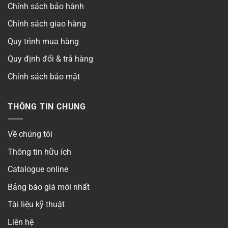
Chính sách bảo hành
Quang thông
▶
Chính sách giao hàng
Khoét lỗ
▶
Quy trình mua hàng
Quy định đổi & trả hàng
Chip LED
▶
Chính sách bảo mật
Góc chiếu
▶
THÔNG TIN CHUNG
Thời gian bảo hành
▶
Số lõi
▶
Về chúng tôi
Thông tin hữu ích
Điện áp
▶
Catalogue online
Kiểm định
Bảng báo giá mới nhất
Có
Tài liệu kỹ thuật
Liên hệ
Phong cách
▶