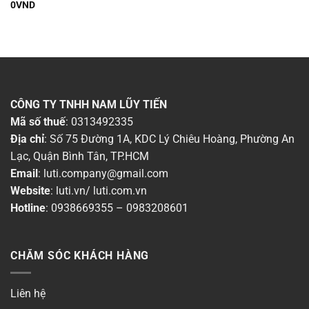
0
VND
Thời gian bảo hành
▶
Dòng sản phẩm
▶
Chất liệu
▶
CÔNG TY TNHH NAM LŨY TIẾN
Mã số thuế
: 0313492335
Chống nước (IP)
▶
Địa chỉ
: Số 75 Đường 1A, KDC Lý Chiêu Hoàng, Phường An
Lạc, Quận Bình Tân, TP.HCM
Màu sắc đèn
▶
Email
:
luti.company@gmail.com
Website
:
luti.vn
/
luti.com.vn
Công suất
▶
Hotline
:
0938669355
–
0983208601
Ánh sáng
▶
CHĂM SÓC KHÁCH HÀNG
Chiều ngang
▶
Chiều cao
▶
Liên hệ