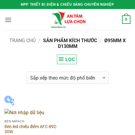
Bỏ
NPP THIẾT BỊ ĐIỆN & CHIẾU SÁNG CHUYÊN NGHIỆP
qua
nội
0
dung
TRANG CHỦ
/
SẢN PHẨM KÍCH THƯỚC
/
Ø95MM X
D130MM
LỌC
Hãng
▶
ĐÈN ANFACO
Đèn led chiếu điểm AFC-892-
Hình dạng
▶
30W