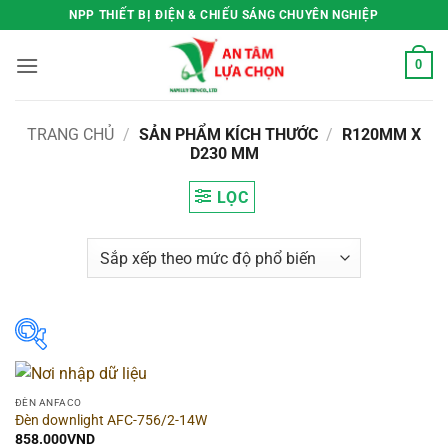
Bỏ
NPP THIẾT BỊ ĐIỆN & CHIẾU SÁNG CHUYÊN NGHIỆP
qua
nội
0
dung
TRANG CHỦ
/
SẢN PHẨM KÍCH THƯỚC
/
R120MM X
D230 MM
LỌC
Hãng
▶
ĐÈN ANFACO
Đèn downlight AFC-756/2-14W
Hình dạng
▶
858.000
VND