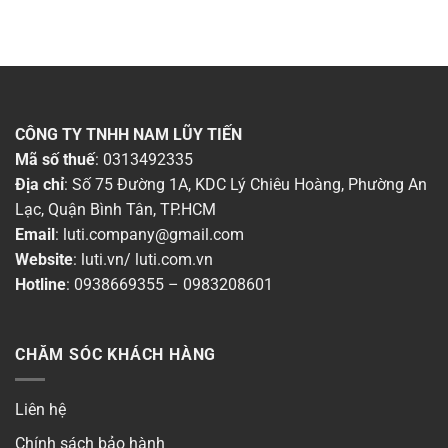
Thời gian bảo hành
▶
Dòng sản phẩm
▶
Chất liệu
▶
CÔNG TY TNHH NAM LŨY TIẾN
Mã số thuế
: 0313492335
Chống nước (IP)
▶
Địa chỉ
: Số 75 Đường 1A, KDC Lý Chiêu Hoàng, Phường An
Lạc, Quận Bình Tân, TP.HCM
Màu sắc đèn
▶
Email
:
luti.company@gmail.com
Website
:
luti.vn
/
luti.com.vn
Công suất
▶
Hotline
:
0938669355
–
0983208601
Ánh sáng
▶
CHĂM SÓC KHÁCH HÀNG
Chiều ngang
▶
Liên hệ
Chiều cao
▶
Chính sách bảo hành