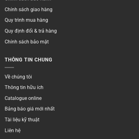
Quang thông
▶
Chính sách giao hàng
Quy trình mua hàng
Khoét lỗ
▶
Quy định đổi & trả hàng
Chip LED
▶
Chính sách bảo mật
Góc chiếu
▶
THÔNG TIN CHUNG
Thời gian bảo hành
▶
Về chúng tôi
Số lõi
▶
Thông tin hữu ích
Điện áp
▶
Catalogue online
Bảng báo giá mới nhất
Kiểm định
Tài liệu kỹ thuật
Có
Liên hệ
Phong cách
▶