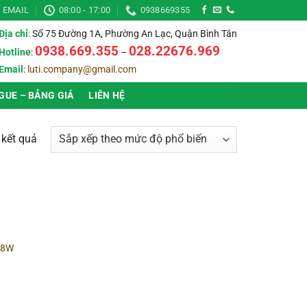
EMAIL
08:00 - 17:00
0938669355
Địa chỉ
:
Số 75 Đường 1A, Phường An Lạc, Quận Bình Tân
0938.669.355
028.22676.969
Hotline
:
–
Email
:
luti.company@gmail.com
GUE – BẢNG GIÁ
LIÊN HỆ
Đã
2 kết quả
sắp
xếp
theo
mức
độ
▶
Thời gian bảo hành
▶
phổ
-28W
biến
▶
Chống nước (IP)
▶
▶
Ánh sáng
▶