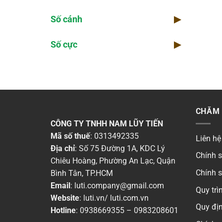
Số cánh
▶
Số cực
▶
CHĂM 
CÔNG TY TNHH NAM LŨY TIẾN
Mã số thuế
: 0313492335
Liên hệ
Địa chỉ
: Số 75 Đường 1A, KDC Lý
Chính 
Chiêu Hoàng, Phường An Lạc, Quận
Chính 
Bình Tân, TP.HCM
Email
:
luti.company@gmail.com
Quy tr
Website
:
luti.vn
/
luti.com.vn
Quy địn
Hotline
:
0938669355
–
0983208601