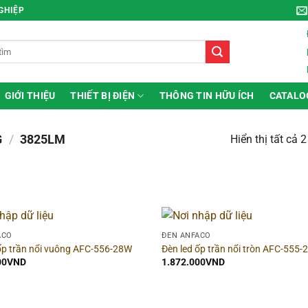
NGHIỆP
GIỚI THIỆU
THIẾT BỊ ĐIỆN
THÔNG TIN HỮU ÍCH
CATALO
G
/
3825LM
Hiển thị tất cả 
ng
▶
Hình dạng
ACO
ĐÈN ANFACO
ốp trần nổi vuông AFC-556-28W
Đèn led ốp trần nổi tròn AFC-555
g sản phẩm
▶
Chất liệu
00
VND
1.872.000
VND
 sắc đèn
▶
Công suất