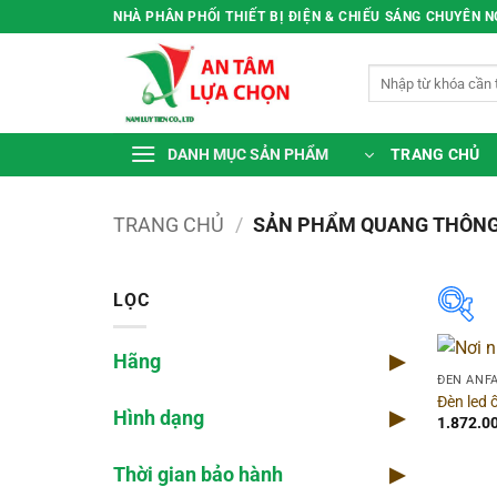
Bỏ
NHÀ PHÂN PHỐI THIẾT BỊ ĐIỆN & CHIẾU SÁNG CHUYÊN 
qua
nội
Tìm
dung
kiếm:
TRANG CHỦ
DANH MỤC SẢN PHẨM
TRANG CHỦ
/
SẢN PHẨM QUANG THÔN
LỌC
Hãng
▶
Hã
ĐÈN ANF
Đèn led 
Hình dạng
▶
Dòn
1.872.0
Thời gian bảo hành
▶
Màu