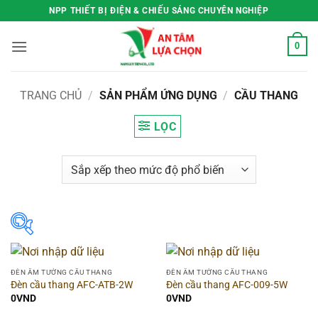
Bỏ
NPP THIẾT BỊ ĐIỆN & CHIẾU SÁNG CHUYÊN NGHIỆP
qua
nội
0
dung
TRANG CHỦ
/
SẢN PHẨM ỨNG DỤNG
/
CẦU THANG
LỌC
Lọc theo giá
ĐÈN ÂM TƯỜNG CẦU THANG
ĐÈN ÂM TƯỜNG CẦU THANG
Đèn cầu thang AFC-ATB-2W
Đèn cầu thang AFC-009-5W
Price:
0VND
—
3.486.000VND
0
VND
0
VND