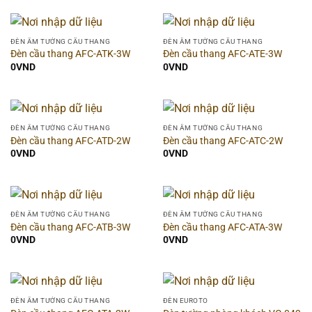
Hãng
▶
Hình dạng
▶
ĐÈN ÂM TƯỜNG CẦU THANG
ĐÈN ÂM TƯỜNG CẦU THANG
Đèn cầu thang AFC-ATK-3W
Đèn cầu thang AFC-ATE-3W
0
VND
0
VND
Thời gian bảo hành
▶
Dòng sản phẩm
▶
ĐÈN ÂM TƯỜNG CẦU THANG
ĐÈN ÂM TƯỜNG CẦU THANG
Chất liệu
▶
Đèn cầu thang AFC-ATD-2W
Đèn cầu thang AFC-ATC-2W
0
VND
0
VND
Chống nước (IP)
▶
Màu sắc đèn
▶
ĐÈN ÂM TƯỜNG CẦU THANG
ĐÈN ÂM TƯỜNG CẦU THANG
Đèn cầu thang AFC-ATB-3W
Đèn cầu thang AFC-ATA-3W
0
VND
0
VND
Công suất
▶
Ánh sáng
▶
ĐÈN ÂM TƯỜNG CẦU THANG
ĐÈN EUROTO
Chiều ngang
▶