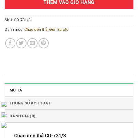
THÊM VÀO GIỎ HÀNG
SKU:
CD-731/3
Danh mục:
Chao đèn thả
,
Đèn Euroto
MÔ TẢ
THÔNG SỐ KỸ THUẬT
ĐÁNH GIÁ (0)
Chao đèn thả CD-731/3