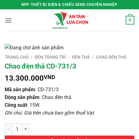
Bỏ
NPP THIẾT BỊ ĐIỆN & CHIẾU SÁNG CHUYÊN NGHIỆP
qua
nội
0
dung
TRANG CHỦ
/
ĐÈN TRANG TRÍ
/
ĐÈN THẢ
/
CHAO ĐÈN THẢ
Chao đèn thả CD-731/3
13.300.000
VND
Mã sản phẩm
: CD-731/3
Dòng sản phẩm
: Chao đèn thả
Công suất
: 15W.
Ghi chú: Giá trên chưa bao gồm thuế Vat
.
Chao đèn thả CD-731/3 số lượng