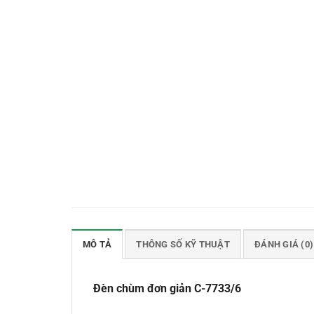
MÔ TẢ
THÔNG SỐ KỸ THUẬT
ĐÁNH GIÁ (0)
Đèn chùm đơn giản C-7733/6