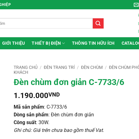
NGHIỆP
GIỚI THIỆU
THIẾT BỊ ĐIỆN
THÔNG TIN HỮU ÍCH
CATALO
TRANG CHỦ
/
ĐÈN TRANG TRÍ
/
ĐÈN CHÙM
/
ĐÈN CHÙM PH
KHÁCH
Đèn chùm đơn giản C-7733/6
1.190.000
VND
Mã sản phẩm
: C-7733/6
Dòng sản phẩm
: Đèn chùm đơn giản
Công suất
: 30W.
Ghi chú: Giá trên chưa bao gồm thuế Vat
.