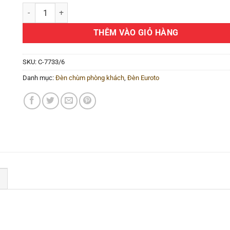
Đèn chùm đơn giản C-7733/6 số lượng
THÊM VÀO GIỎ HÀNG
SKU:
C-7733/6
Danh mục:
Đèn chùm phòng khách
,
Đèn Euroto