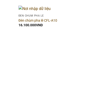
ĐÈN CHÙM PHA LÊ
Đèn chùm pha lê CFL-A10
16.100.000
VND