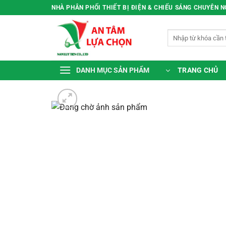
Bỏ
NHÀ PHÂN PHỐI THIẾT BỊ ĐIỆN & CHIẾU SÁNG CHUYÊN 
qua
nội
Tìm
dung
kiếm:
TRANG CHỦ
DANH MỤC SẢN PHẨM