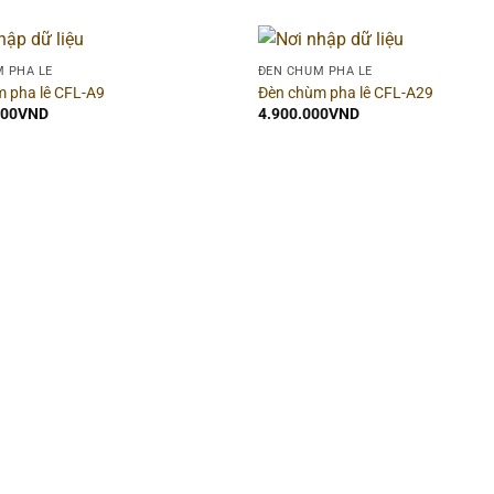
 PHA LÊ
ĐÈN CHÙM PHA LÊ
 pha lê CFL-A9
Đèn chùm pha lê CFL-A29
000
VND
4.900.000
VND