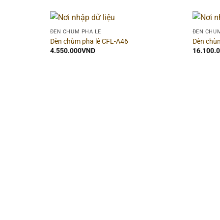
ĐÈN CHÙM PHA LÊ
ĐÈN CHÙM
Đèn chùm pha lê CFL-A46
Đèn chùm
4.550.000
VND
16.100.