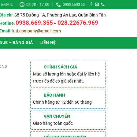
EMAIL
08:00 - 17:00
0938669355
Địa chỉ
:
Số 75 Đường 1A, Phường An Lạc, Quận Bình Tân
0938.669.355
028.22676.969
Hotline
:
–
Email
:
luti.company@gmail.com
GUE – BẢNG GIÁ
LIÊN HỆ
ÒNG
CHÍNH SÁCH GIÁ
Mua số lượng lớn hoặc đại lý liên hệ
trực tiếp để có giá tốt nhất.
BẢO HÀNH
Chính hãng từ 12 đến 60 tháng
VẬN CHUYỂN
Giao hàng toàn quốc