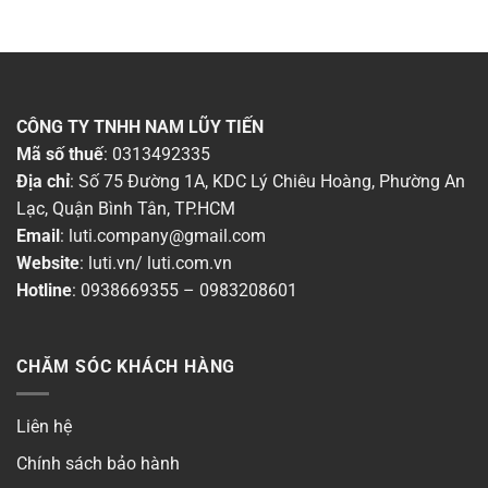
CÔNG TY TNHH NAM LŨY TIẾN
Mã số thuế
: 0313492335
Địa chỉ
: Số 75 Đường 1A, KDC Lý Chiêu Hoàng, Phường An
Lạc, Quận Bình Tân, TP.HCM
Email
:
luti.company@gmail.com
Website
:
luti.vn
/
luti.com.vn
Hotline
:
0938669355
–
0983208601
CHĂM SÓC KHÁCH HÀNG
Liên hệ
Chính sách bảo hành