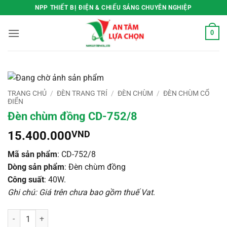
Bỏ
NPP THIẾT BỊ ĐIỆN & CHIẾU SÁNG CHUYÊN NGHIỆP
qua
nội
0
dung
TRANG CHỦ
/
ĐÈN TRANG TRÍ
/
ĐÈN CHÙM
/
ĐÈN CHÙM CỔ
ĐIỂN
Đèn chùm đồng CD-752/8
15.400.000
VND
Mã sản phẩm
: CD-752/8
Dòng sản phẩm
: Đèn chùm đồng
Công suất
: 40W.
Ghi chú: Giá trên chưa bao gồm thuế Vat
.
Đèn chùm đồng CD-752/8 số lượng