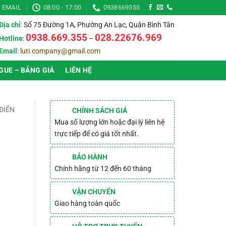
EMAIL
08:00 - 17:00
0938669355
Địa chỉ
:
Số 75 Đường 1A, Phường An Lạc, Quận Bình Tân
0938.669.355
028.22676.969
Hotline
:
–
Email
:
luti.company@gmail.com
GUE – BẢNG GIÁ
LIÊN HỆ
ĐIỂN
CHÍNH SÁCH GIÁ
Mua số lượng lớn hoặc đại lý liên hệ
trực tiếp để có giá tốt nhất.
BẢO HÀNH
Chính hãng từ 12 đến 60 tháng
VẬN CHUYỂN
Giao hàng toàn quốc