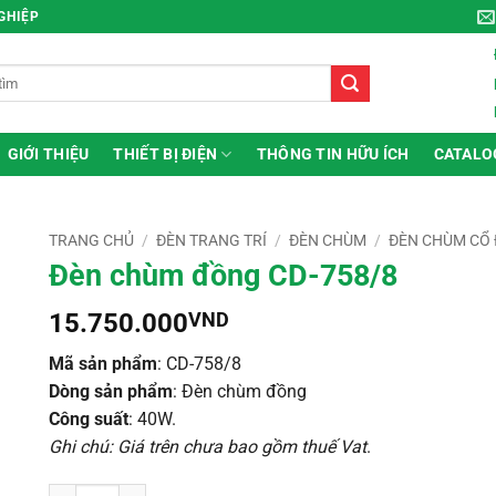
NGHIỆP
GIỚI THIỆU
THIẾT BỊ ĐIỆN
THÔNG TIN HỮU ÍCH
CATALO
TRANG CHỦ
/
ĐÈN TRANG TRÍ
/
ĐÈN CHÙM
/
ĐÈN CHÙM CỔ 
Đèn chùm đồng CD-758/8
15.750.000
VND
Mã sản phẩm
: CD-758/8
Dòng sản phẩm
: Đèn chùm đồng
Công suất
: 40W.
Ghi chú: Giá trên chưa bao gồm thuế Vat
.
Đèn chùm đồng CD-758/8 số lượng