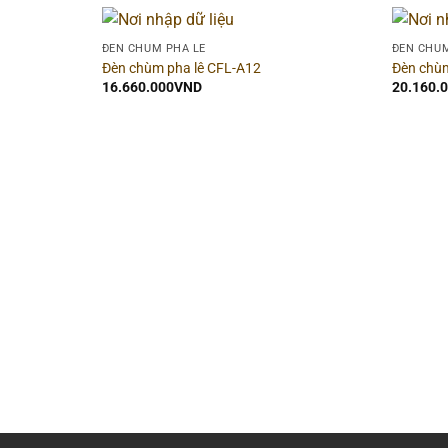
ĐÈN CHÙM PHA LÊ
ĐÈN CHÙM
Đèn chùm pha lê CFL-A12
Đèn chùm
16.660.000
VND
20.160.