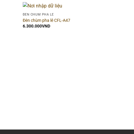
ĐÈN CHÙM PHA LÊ
Đèn chùm pha lê CFL-A47
6.300.000
VND