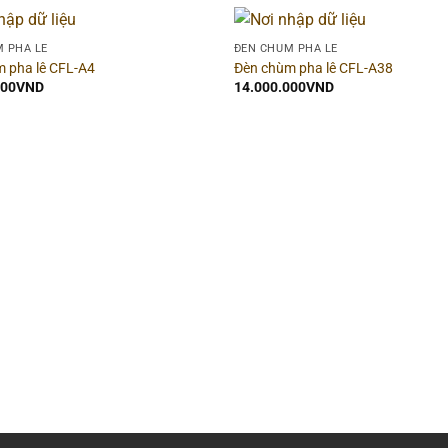
 PHA LÊ
ĐÈN CHÙM PHA LÊ
 pha lê CFL-A4
Đèn chùm pha lê CFL-A38
000
VND
14.000.000
VND