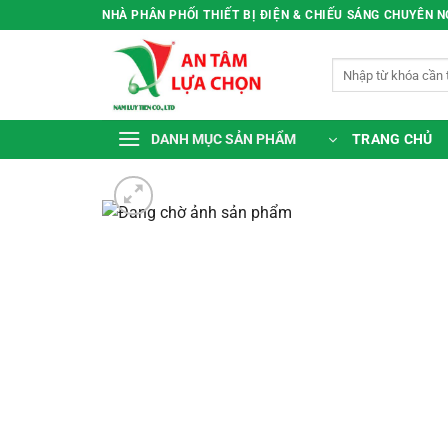
Bỏ
NHÀ PHÂN PHỐI THIẾT BỊ ĐIỆN & CHIẾU SÁNG CHUYÊN 
qua
nội
Tìm
dung
kiếm:
TRANG CHỦ
DANH MỤC SẢN PHẨM