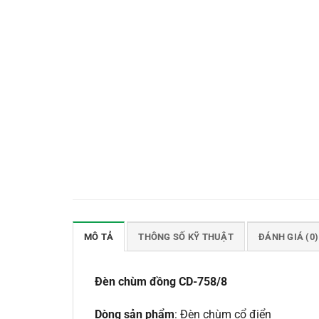
MÔ TẢ
THÔNG SỐ KỸ THUẬT
ĐÁNH GIÁ (0)
Đèn chùm đồng CD-758/8
Dòng sản phẩm
: Đèn chùm cổ điển