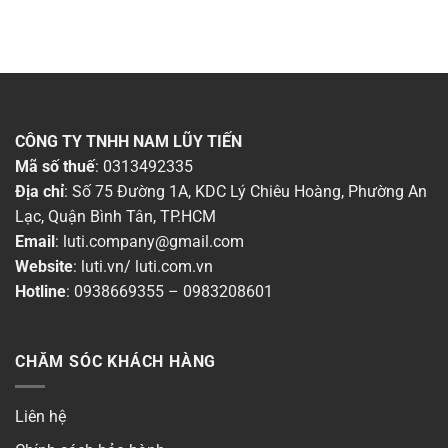
CÔNG TY TNHH NAM LŨY TIẾN
Mã số thuế
: 0313492335
Địa chỉ
: Số 75 Đường 1A, KDC Lý Chiêu Hoàng, Phường An
Lạc, Quận Bình Tân, TP.HCM
Email
:
luti.company@gmail.com
Website
:
luti.vn
/
luti.com.vn
Hotline
:
0938669355
–
0983208601
CHĂM SÓC KHÁCH HÀNG
Liên hệ