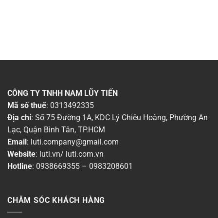
CÔNG TY TNHH NAM LŨY TIẾN
Mã số thuế
: 0313492335
Địa chỉ
: Số 75 Đường 1A, KDC Lý Chiêu Hoàng, Phường An
Lạc, Quận Bình Tân, TP.HCM
Email
:
luti.company@gmail.com
Website
:
luti.vn
/
luti.com.vn
Hotline
:
0938669355
–
0983208601
CHĂM SÓC KHÁCH HÀNG