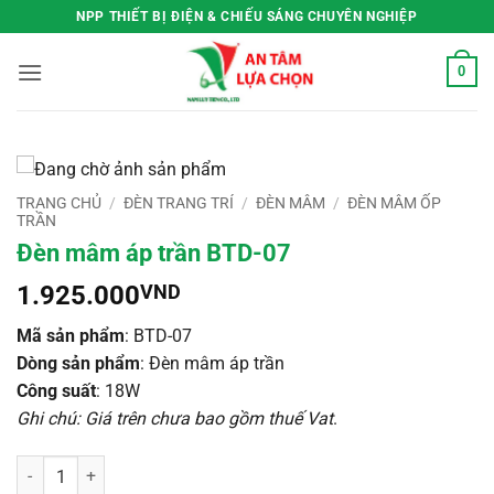
Bỏ
NPP THIẾT BỊ ĐIỆN & CHIẾU SÁNG CHUYÊN NGHIỆP
qua
nội
0
dung
TRANG CHỦ
/
ĐÈN TRANG TRÍ
/
ĐÈN MÂM
/
ĐÈN MÂM ỐP
TRẦN
Đèn mâm áp trần BTD-07
1.925.000
VND
Mã sản phẩm
: BTD-07
Dòng sản phẩm
: Đèn mâm áp trần
Công suất
: 18W
Ghi chú: Giá trên chưa bao gồm thuế Vat
.
Đèn mâm áp trần BTD-07 số lượng