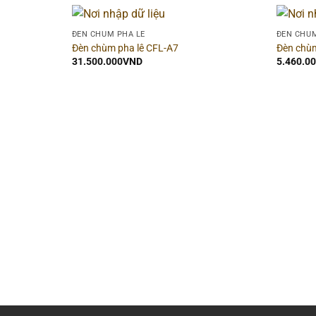
ĐÈN CHÙM PHA LÊ
ĐÈN CHÙM
Đèn chùm pha lê CFL-A7
Đèn chùm
31.500.000
VND
5.460.0