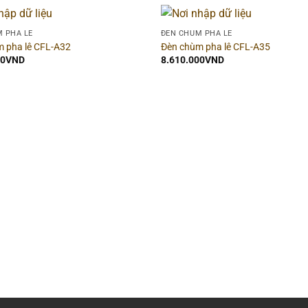
 PHA LÊ
ĐÈN CHÙM PHA LÊ
 pha lê CFL-A32
Đèn chùm pha lê CFL-A35
00
VND
8.610.000
VND