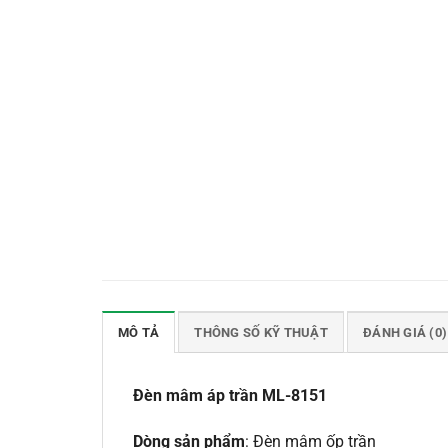
MÔ TẢ
THÔNG SỐ KỸ THUẬT
ĐÁNH GIÁ (0)
Đèn mâm áp trần ML-8151
Dòng sản phẩm
: Đèn mâm ốp trần