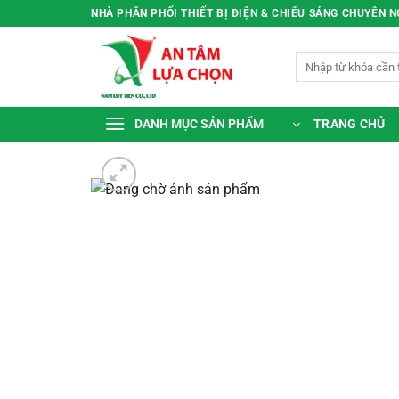
Bỏ
NHÀ PHÂN PHỐI THIẾT BỊ ĐIỆN & CHIẾU SÁNG CHUYÊN 
qua
nội
Tìm
dung
kiếm:
TRANG CHỦ
DANH MỤC SẢN PHẨM