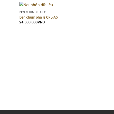
ĐÈN CHÙM PHA LÊ
Đèn chùm pha lê CFL-A5
24.500.000
VND