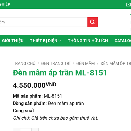
NGHIỆP
GIỚI THIỆU
THIẾT BỊ ĐIỆN
THÔNG TIN HỮU ÍCH
CATALO
TRANG CHỦ
/
ĐÈN TRANG TRÍ
/
ĐÈN MÂM
/
ĐÈN MÂM ỐP T
Đèn mâm áp trần ML-8151
4.550.000
VND
Mã sản phẩm
: ML-8151
Dòng sản phẩm
: Đèn mâm áp trần
Công suất
:
Ghi chú: Giá trên chưa bao gồm thuế Vat
.
Đèn mâm áp trần ML-8151 số lượng