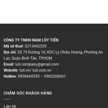
CÔNG TY TNHH NAM LŨY TIẾN
Mã số thuế
: 0313492335
Địa chỉ
: Số 75 Đường 1A, KDC Lý Chiêu Hoàng, Phường An
Lạc, Quận Bình Tân, TP.HCM
Email
:
luti.company@gmail.com
Website
:
luti.vn
/
luti.com.vn
Hotline
:
0938669355
–
0983208601
CHĂM SÓC KHÁCH HÀNG
Liên hệ