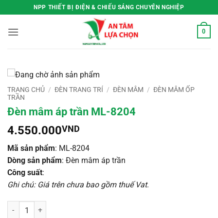
Bỏ
NPP THIẾT BỊ ĐIỆN & CHIẾU SÁNG CHUYÊN NGHIỆP
qua
nội
0
dung
TRANG CHỦ
/
ĐÈN TRANG TRÍ
/
ĐÈN MÂM
/
ĐÈN MÂM ỐP
TRẦN
Đèn mâm áp trần ML-8204
4.550.000
VND
Mã sản phẩm
: ML-8204
Dòng sản phẩm
: Đèn mâm áp trần
Công suất
:
Ghi chú: Giá trên chưa bao gồm thuế Vat
.
Đèn mâm áp trần ML-8204 số lượng