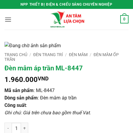
Bỏ
NPP THIẾT BỊ ĐIỆN & CHIẾU SÁNG CHUYÊN NGHIỆP
qua
nội
0
dung
TRANG CHỦ
/
ĐÈN TRANG TRÍ
/
ĐÈN MÂM
/
ĐÈN MÂM ỐP
TRẦN
Đèn mâm áp trần ML-8447
1.960.000
VND
Mã sản phẩm
: ML-8447
Dòng sản phẩm
: Đèn mâm áp trần
Công suất
:
Ghi chú: Giá trên chưa bao gồm thuế Vat
.
Đèn mâm áp trần ML-8447 số lượng