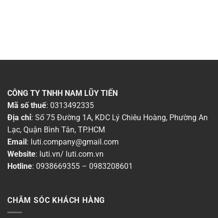
CÔNG TY TNHH NAM LŨY TIẾN
Mã số thuế
: 0313492335
Địa chỉ
: Số 75 Đường 1A, KDC Lý Chiêu Hoàng, Phường An
Lạc, Quận Bình Tân, TP.HCM
Email
:
luti.company@gmail.com
Website
:
luti.vn
/
luti.com.vn
Hotline
:
0938669355
–
0983208601
CHĂM SÓC KHÁCH HÀNG