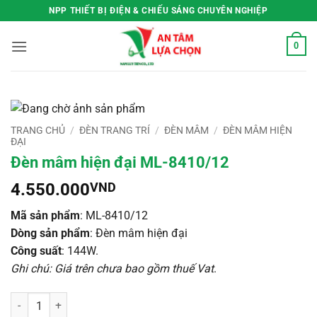
Bỏ
NPP THIẾT BỊ ĐIỆN & CHIẾU SÁNG CHUYÊN NGHIỆP
qua
nội
0
dung
TRANG CHỦ
/
ĐÈN TRANG TRÍ
/
ĐÈN MÂM
/
ĐÈN MÂM HIỆN
ĐẠI
Đèn mâm hiện đại ML-8410/12
4.550.000
VND
Mã sản phẩm
: ML-8410/12
Dòng sản phẩm
: Đèn mâm hiện đại
Công suất
: 144W.
Ghi chú: Giá trên chưa bao gồm thuế Vat
.
Đèn mâm hiện đại ML-8410/12 số lượng