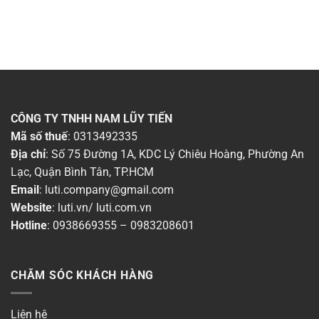
CÔNG TY TNHH NAM LŨY TIẾN
Mã số thuế
: 0313492335
Địa chỉ
: Số 75 Đường 1A, KDC Lý Chiêu Hoàng, Phường An
Lạc, Quận Bình Tân, TP.HCM
Email
:
luti.company@gmail.com
Website
:
luti.vn
/
luti.com.vn
Hotline
:
0938669355
–
0983208601
CHĂM SÓC KHÁCH HÀNG
Liên hệ