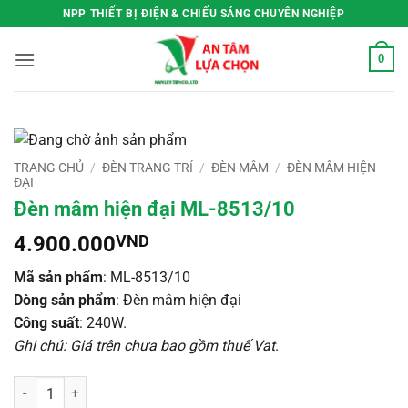
Bỏ
NPP THIẾT BỊ ĐIỆN & CHIẾU SÁNG CHUYÊN NGHIỆP
qua
nội
0
dung
TRANG CHỦ
/
ĐÈN TRANG TRÍ
/
ĐÈN MÂM
/
ĐÈN MÂM HIỆN
ĐẠI
Đèn mâm hiện đại ML-8513/10
4.900.000
VND
Mã sản phẩm
: ML-8513/10
Dòng sản phẩm
: Đèn mâm hiện đại
Công suất
: 240W.
Ghi chú: Giá trên chưa bao gồm thuế Vat
.
Đèn mâm hiện đại ML-8513/10 số lượng