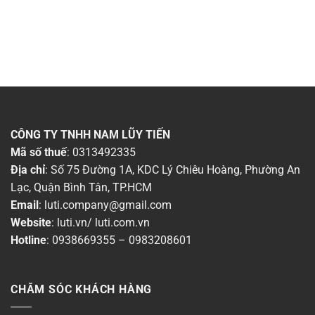
CÔNG TY TNHH NAM LŨY TIẾN
Mã số thuế
: 0313492335
Địa chỉ
: Số 75 Đường 1A, KDC Lý Chiêu Hoàng, Phường An
Lạc, Quận Bình Tân, TP.HCM
Email
:
luti.company@gmail.com
Website
:
luti.vn
/
luti.com.vn
Hotline
:
0938669355
–
0983208601
CHĂM SÓC KHÁCH HÀNG