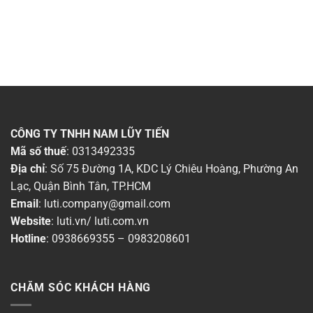
CÔNG TY TNHH NAM LŨY TIẾN
Mã số thuế
: 0313492335
Địa chỉ
: Số 75 Đường 1A, KDC Lý Chiêu Hoàng, Phường An
Lạc, Quận Bình Tân, TP.HCM
Email
:
luti.company@gmail.com
Website
:
luti.vn
/
luti.com.vn
Hotline
:
0938669355
–
0983208601
CHĂM SÓC KHÁCH HÀNG