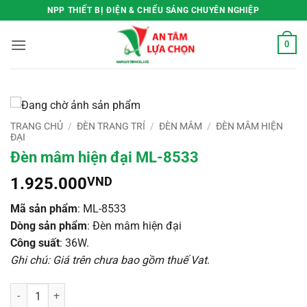
Bỏ
NPP THIẾT BỊ ĐIỆN & CHIẾU SÁNG CHUYÊN NGHIỆP
qua
nội
0
dung
TRANG CHỦ
/
ĐÈN TRANG TRÍ
/
ĐÈN MÂM
/
ĐÈN MÂM HIỆN
ĐẠI
Đèn mâm hiện đại ML-8533
1.925.000
VND
Mã sản phẩm
: ML-8533
Dòng sản phẩm
: Đèn mâm hiện đại
Công suất
: 36W.
Ghi chú: Giá trên chưa bao gồm thuế Vat
.
Đèn mâm hiện đại ML-8533 số lượng