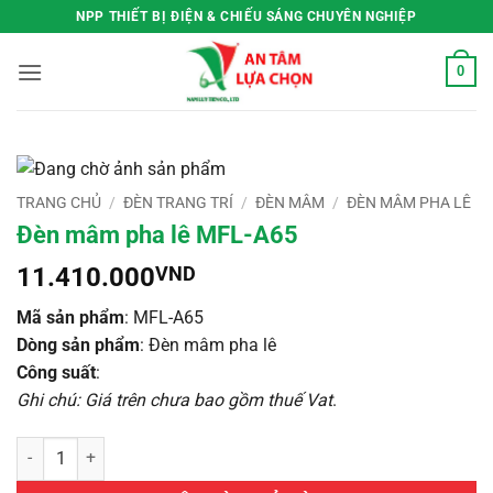
Bỏ
NPP THIẾT BỊ ĐIỆN & CHIẾU SÁNG CHUYÊN NGHIỆP
qua
nội
0
dung
TRANG CHỦ
/
ĐÈN TRANG TRÍ
/
ĐÈN MÂM
/
ĐÈN MÂM PHA LÊ
Đèn mâm pha lê MFL-A65
11.410.000
VND
Mã sản phẩm
: MFL-A65
Dòng sản phẩm
: Đèn mâm pha lê
Công suất
:
Ghi chú: Giá trên chưa bao gồm thuế Vat
.
Đèn mâm pha lê MFL-A65 số lượng