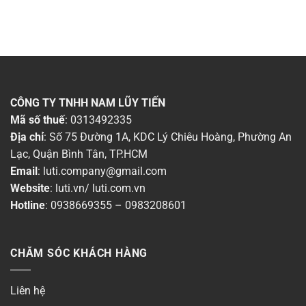
CÔNG TY TNHH NAM LŨY TIẾN
Mã số thuế
: 0313492335
Địa chỉ
: Số 75 Đường 1A, KDC Lý Chiêu Hoàng, Phường An
Lạc, Quận Bình Tân, TP.HCM
Email
:
luti.company@gmail.com
Website
:
luti.vn
/
luti.com.vn
Hotline
:
0938669355
–
0983208601
CHĂM SÓC KHÁCH HÀNG
Liên hệ