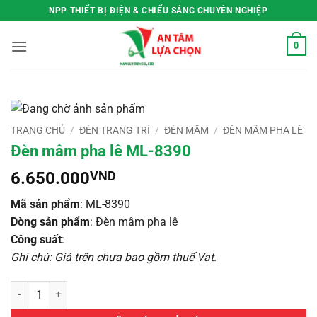
Bỏ
NPP THIẾT BỊ ĐIỆN & CHIẾU SÁNG CHUYÊN NGHIỆP
qua
nội
0
dung
TRANG CHỦ
/
ĐÈN TRANG TRÍ
/
ĐÈN MÂM
/
ĐÈN MÂM PHA LÊ
Đèn mâm pha lê ML-8390
6.650.000
VND
Mã sản phẩm
: ML-8390
Dòng sản phẩm
: Đèn mâm pha lê
Công suất
:
Ghi chú: Giá trên chưa bao gồm thuế Vat
.
Đèn mâm pha lê ML-8390 số lượng