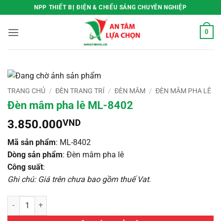
Bỏ
NPP THIẾT BỊ ĐIỆN & CHIẾU SÁNG CHUYÊN NGHIỆP
qua
nội
0
dung
TRANG CHỦ
/
ĐÈN TRANG TRÍ
/
ĐÈN MÂM
/
ĐÈN MÂM PHA LÊ
Đèn mâm pha lê ML-8402
3.850.000
VND
Mã sản phẩm
: ML-8402
Dòng sản phẩm
: Đèn mâm pha lê
Công suất
:
Ghi chú: Giá trên chưa bao gồm thuế Vat
.
Đèn mâm pha lê ML-8402 số lượng