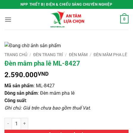
Bỏ
NPP THIẾT BỊ ĐIỆN & CHIẾU SÁNG CHUYÊN NGHIỆP
qua
nội
0
dung
TRANG CHỦ
/
ĐÈN TRANG TRÍ
/
ĐÈN MÂM
/
ĐÈN MÂM PHA LÊ
Đèn mâm pha lê ML-8427
2.590.000
VND
Mã sản phẩm
: ML-8427
Dòng sản phẩm
: Đèn mâm pha lê
Công suất
:
Ghi chú: Giá trên chưa bao gồm thuế Vat
.
Đèn mâm pha lê ML-8427 số lượng