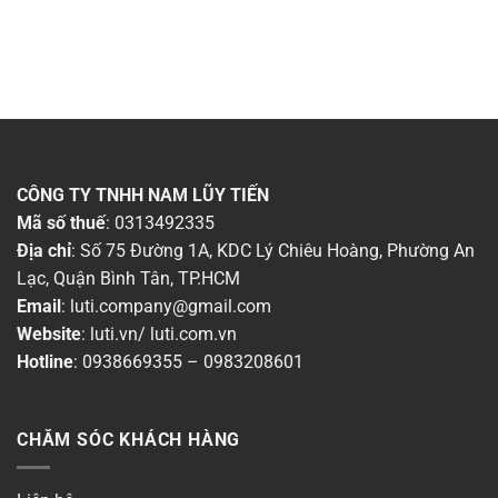
CÔNG TY TNHH NAM LŨY TIẾN
Mã số thuế
: 0313492335
Địa chỉ
: Số 75 Đường 1A, KDC Lý Chiêu Hoàng, Phường An
Lạc, Quận Bình Tân, TP.HCM
Email
:
luti.company@gmail.com
Website
:
luti.vn
/
luti.com.vn
Hotline
:
0938669355
–
0983208601
CHĂM SÓC KHÁCH HÀNG