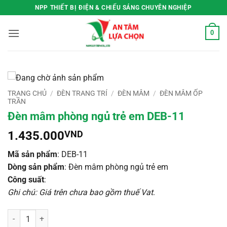
Bỏ
NPP THIẾT BỊ ĐIỆN & CHIẾU SÁNG CHUYÊN NGHIỆP
qua
nội
0
dung
TRANG CHỦ
/
ĐÈN TRANG TRÍ
/
ĐÈN MÂM
/
ĐÈN MÂM ỐP
TRẦN
Đèn mâm phòng ngủ trẻ em DEB-11
1.435.000
VND
Mã sản phẩm
: DEB-11
Dòng sản phẩm
: Đèn mâm phòng ngủ trẻ em
Công suất
:
Ghi chú: Giá trên chưa bao gồm thuế Vat
.
Đèn mâm phòng ngủ trẻ em DEB-11 số lượng