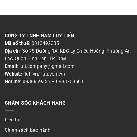
CÔNG TY TNHH NAM LŨY TIẾN
Mã số thuế
: 0313492335
Địa chỉ
: Số 75 Đường 1A, KDC Lý Chiêu Hoàng, Phường An
Lạc, Quận Bình Tân, TP.HCM
Email
:
luti.company@gmail.com
Website
:
luti.vn
/
luti.com.vn
Hotline
:
0938669355
–
0983208601
CHĂM SÓC KHÁCH HÀNG
Liên hệ
Chính sách bảo hành