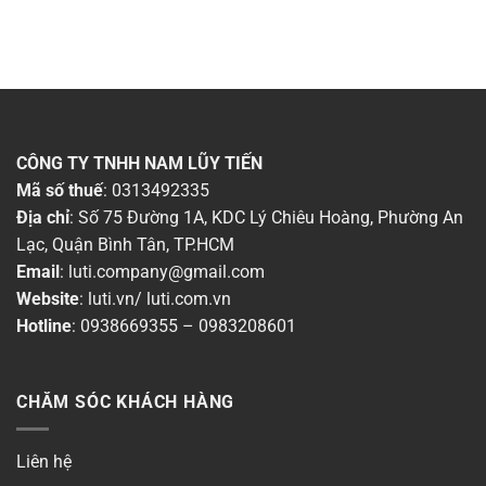
CÔNG TY TNHH NAM LŨY TIẾN
Mã số thuế
: 0313492335
Địa chỉ
: Số 75 Đường 1A, KDC Lý Chiêu Hoàng, Phường An
Lạc, Quận Bình Tân, TP.HCM
Email
:
luti.company@gmail.com
Website
:
luti.vn
/
luti.com.vn
Hotline
:
0938669355
–
0983208601
CHĂM SÓC KHÁCH HÀNG
Liên hệ