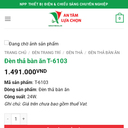
Bỏ
NPP THIẾT BỊ ĐIỆN & CHIẾU SÁNG CHUYÊN NGHIỆP
qua
nội
0
dung
TRANG CHỦ
/
ĐÈN TRANG TRÍ
/
ĐÈN THẢ
/
ĐÈN THẢ BÀN ĂN
Đèn thả bàn ăn T-6103
1.491.000
VND
Mã sản phẩm
: T-6103
Dòng sản phẩm
: Đèn thả bàn ăn
Công suất
: 24W.
Ghi chú: Giá trên chưa bao gồm thuế Vat
.
Đèn thả bàn ăn T-6103 số lượng