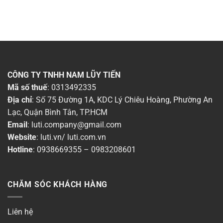
CÔNG TY TNHH NAM LŨY TIẾN
Mã số thuế
: 0313492335
Địa chỉ
: Số 75 Đường 1A, KDC Lý Chiêu Hoàng, Phường An
Lạc, Quận Bình Tân, TP.HCM
Email
:
luti.company@gmail.com
Website
:
luti.vn
/
luti.com.vn
Hotline
:
0938669355
–
0983208601
CHĂM SÓC KHÁCH HÀNG
Liên hệ