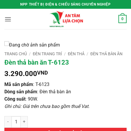
Bỏ
NPP THIẾT BỊ ĐIỆN & CHIẾU SÁNG CHUYÊN NGHIỆP
qua
nội
0
dung
TRANG CHỦ
/
ĐÈN TRANG TRÍ
/
ĐÈN THẢ
/
ĐÈN THẢ BÀN ĂN
Đèn thả bàn ăn T-6123
3.290.000
VND
Mã sản phẩm
: T-6123
Dòng sản phẩm
: Đèn thả bàn ăn
Công suất
: 90W.
Ghi chú: Giá trên chưa bao gồm thuế Vat
.
Đèn thả bàn ăn T-6123 số lượng