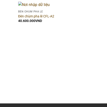
ĐÈN CHÙM PHA LÊ
Đèn chùm pha lê CFL-A2
40.600.000
VND