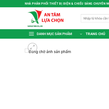
Bỏ
NHÀ PHÂN PHỐI THIẾT BỊ ĐIỆN & CHIẾU SÁNG CHUYÊN 
qua
nội
Tìm
dung
kiếm:
TRANG CHỦ
DANH MỤC SẢN PHẨM