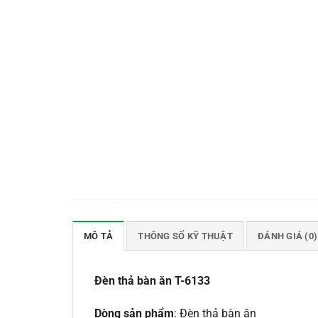
MÔ TẢ
THÔNG SỐ KỸ THUẬT
ĐÁNH GIÁ (0)
Đèn thả bàn ăn T-6133
Dòng sản phẩm
: Đèn thả bàn ăn