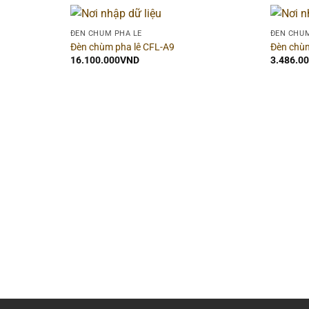
ĐÈN CHÙM PHA LÊ
ĐÈN CHÙM
Đèn chùm pha lê CFL-A9
Đèn chùm
16.100.000
VND
3.486.0