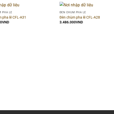
 PHA LÊ
ĐÈN CHÙM PHA LÊ
 pha lê CFL-A31
Đèn chùm pha lê CFL-A28
00
VND
3.486.000
VND