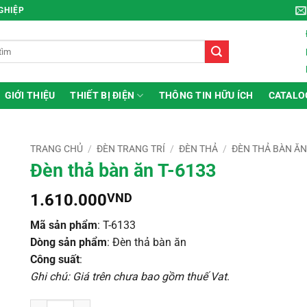
NGHIỆP
GIỚI THIỆU
THIẾT BỊ ĐIỆN
THÔNG TIN HỮU ÍCH
CATALO
TRANG CHỦ
/
ĐÈN TRANG TRÍ
/
ĐÈN THẢ
/
ĐÈN THẢ BÀN Ă
Đèn thả bàn ăn T-6133
1.610.000
VND
Mã sản phẩm
: T-6133
Dòng sản phẩm
: Đèn thả bàn ăn
Công suất
:
Ghi chú: Giá trên chưa bao gồm thuế Vat
.
Đèn thả bàn ăn T-6133 số lượng