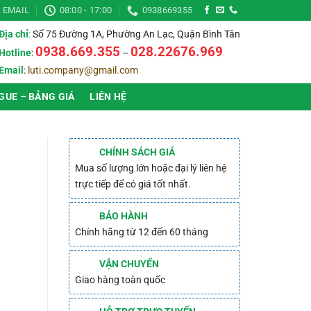
EMAIL
08:00 - 17:00
0938669355
Địa chỉ
:
Số 75 Đường 1A, Phường An Lạc, Quận Bình Tân
0938.669.355
028.22676.969
Hotline
:
–
Email
:
luti.company@gmail.com
GUE – BẢNG GIÁ
LIÊN HỆ
N
CHÍNH SÁCH GIÁ
Mua số lượng lớn hoặc đại lý liên hệ
trực tiếp để có giá tốt nhất.
BẢO HÀNH
Chính hãng từ 12 đến 60 tháng
VẬN CHUYỂN
Giao hàng toàn quốc