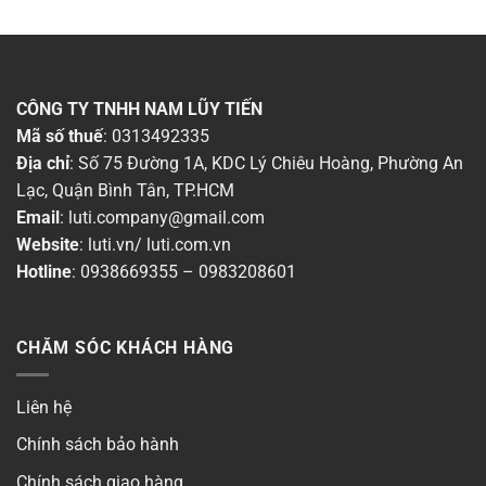
CÔNG TY TNHH NAM LŨY TIẾN
Mã số thuế
: 0313492335
Địa chỉ
: Số 75 Đường 1A, KDC Lý Chiêu Hoàng, Phường An
Lạc, Quận Bình Tân, TP.HCM
Email
:
luti.company@gmail.com
Website
:
luti.vn
/
luti.com.vn
Hotline
:
0938669355
–
0983208601
CHĂM SÓC KHÁCH HÀNG
Liên hệ
Chính sách bảo hành
Chính sách giao hàng