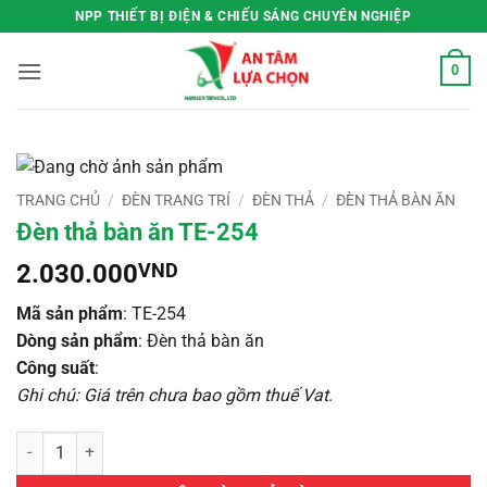
Bỏ
NPP THIẾT BỊ ĐIỆN & CHIẾU SÁNG CHUYÊN NGHIỆP
qua
nội
0
dung
TRANG CHỦ
/
ĐÈN TRANG TRÍ
/
ĐÈN THẢ
/
ĐÈN THẢ BÀN ĂN
Đèn thả bàn ăn TE-254
2.030.000
VND
Mã sản phẩm
: TE-254
Dòng sản phẩm
: Đèn thả bàn ăn
Công suất
:
Ghi chú: Giá trên chưa bao gồm thuế Vat
.
Đèn thả bàn ăn TE-254 số lượng