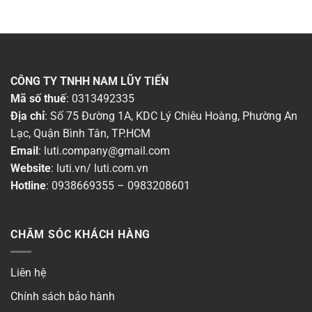
CÔNG TY TNHH NAM LŨY TIẾN
Mã số thuế
: 0313492335
Địa chỉ
: Số 75 Đường 1A, KDC Lý Chiêu Hoàng, Phường An
Lạc, Quận Bình Tân, TP.HCM
Email
:
luti.company@gmail.com
Website
:
luti.vn
/
luti.com.vn
Hotline
:
0938669355
–
0983208601
CHĂM SÓC KHÁCH HÀNG
Liên hệ
Chính sách bảo hành