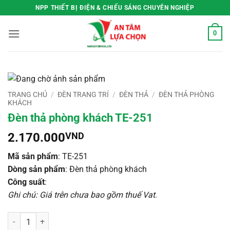
Bỏ
NPP THIẾT BỊ ĐIỆN & CHIẾU SÁNG CHUYÊN NGHIỆP
qua
nội
0
dung
TRANG CHỦ
/
ĐÈN TRANG TRÍ
/
ĐÈN THẢ
/
ĐÈN THẢ PHÒNG
KHÁCH
Đèn thả phòng khách TE-251
2.170.000
VND
Mã sản phẩm
: TE-251
Dòng sản phẩm
: Đèn thả phòng khách
Công suất
:
Ghi chú: Giá trên chưa bao gồm thuế Vat
.
Đèn thả phòng khách TE-251 số lượng