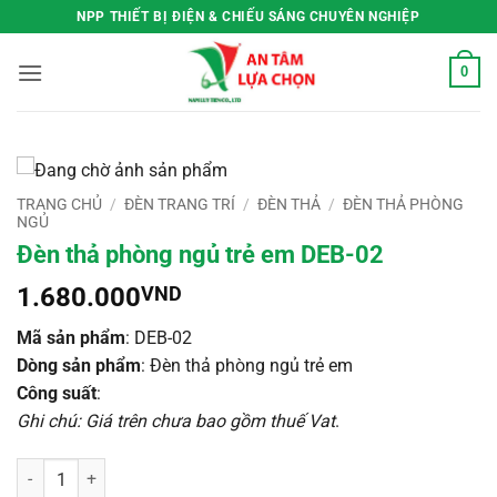
Bỏ
NPP THIẾT BỊ ĐIỆN & CHIẾU SÁNG CHUYÊN NGHIỆP
qua
nội
0
dung
TRANG CHỦ
/
ĐÈN TRANG TRÍ
/
ĐÈN THẢ
/
ĐÈN THẢ PHÒNG
NGỦ
Đèn thả phòng ngủ trẻ em DEB-02
1.680.000
VND
Mã sản phẩm
: DEB-02
Dòng sản phẩm
: Đèn thả phòng ngủ trẻ em
Công suất
:
Ghi chú: Giá trên chưa bao gồm thuế Vat
.
Đèn thả phòng ngủ trẻ em DEB-02 số lượng