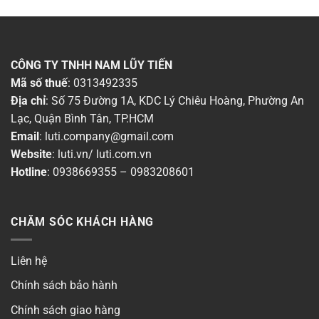
CÔNG TY TNHH NAM LŨY TIẾN
Mã số thuế
: 0313492335
Địa chỉ
: Số 75 Đường 1A, KDC Lý Chiêu Hoàng, Phường An
Lạc, Quận Bình Tân, TP.HCM
Email
:
luti.company@gmail.com
Website
:
luti.vn
/
luti.com.vn
Hotline
:
0938669355
–
0983208601
CHĂM SÓC KHÁCH HÀNG
Liên hệ
Chính sách bảo hành
Chính sách giao hàng