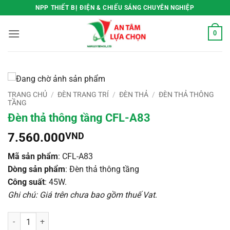
Bỏ
NPP THIẾT BỊ ĐIỆN & CHIẾU SÁNG CHUYÊN NGHIỆP
qua
nội
0
dung
TRANG CHỦ
/
ĐÈN TRANG TRÍ
/
ĐÈN THẢ
/
ĐÈN THẢ THÔNG
TẦNG
Đèn thả thông tầng CFL-A83
7.560.000
VND
Mã sản phẩm
: CFL-A83
Dòng sản phẩm
: Đèn thả thông tầng
Công suất
: 45W.
Ghi chú: Giá trên chưa bao gồm thuế Vat
.
Đèn thả thông tầng CFL-A83 số lượng