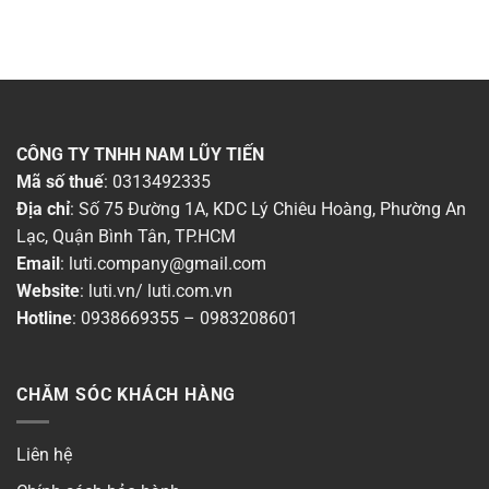
CÔNG TY TNHH NAM LŨY TIẾN
Mã số thuế
: 0313492335
Địa chỉ
: Số 75 Đường 1A, KDC Lý Chiêu Hoàng, Phường An
Lạc, Quận Bình Tân, TP.HCM
Email
:
luti.company@gmail.com
Website
:
luti.vn
/
luti.com.vn
Hotline
:
0938669355
–
0983208601
CHĂM SÓC KHÁCH HÀNG
Liên hệ