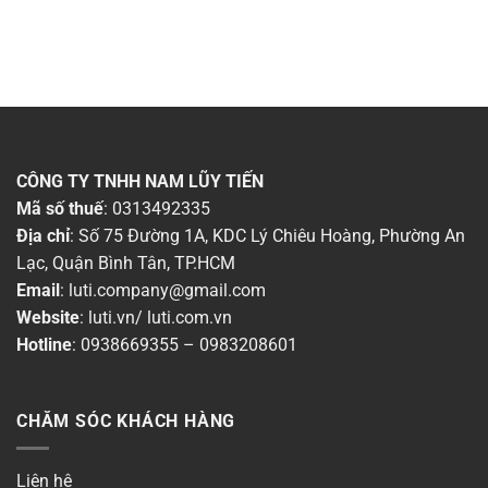
CÔNG TY TNHH NAM LŨY TIẾN
Mã số thuế
: 0313492335
Địa chỉ
: Số 75 Đường 1A, KDC Lý Chiêu Hoàng, Phường An
Lạc, Quận Bình Tân, TP.HCM
Email
:
luti.company@gmail.com
Website
:
luti.vn
/
luti.com.vn
Hotline
:
0938669355
–
0983208601
CHĂM SÓC KHÁCH HÀNG
Liên hệ