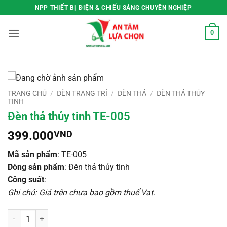
Bỏ
NPP THIẾT BỊ ĐIỆN & CHIẾU SÁNG CHUYÊN NGHIỆP
qua
nội
0
dung
TRANG CHỦ
/
ĐÈN TRANG TRÍ
/
ĐÈN THẢ
/
ĐÈN THẢ THỦY
TINH
Đèn thả thủy tinh TE-005
399.000
VND
Mã sản phẩm
: TE-005
Dòng sản phẩm
: Đèn thả thủy tinh
Công suất
:
Ghi chú: Giá trên chưa bao gồm thuế Vat
.
Đèn thả thủy tinh TE-005 số lượng