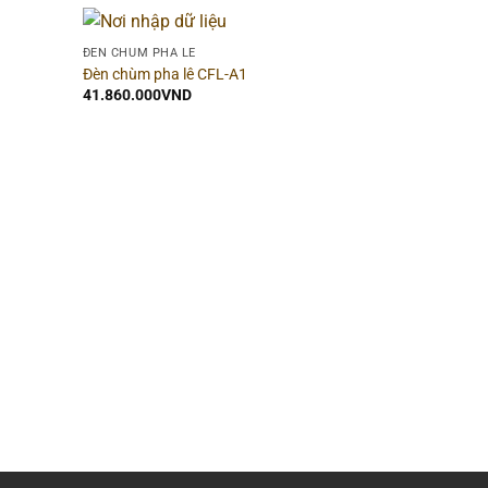
ĐÈN CHÙM PHA LÊ
Đèn chùm pha lê CFL-A1
41.860.000
VND