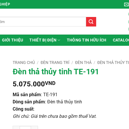
NGHIỆP
GIỚI THIỆU
THIẾT BỊ ĐIỆN
THÔNG TIN HỮU ÍCH
CATALO
TRANG CHỦ
/
ĐÈN TRANG TRÍ
/
ĐÈN THẢ
/
ĐÈN THẢ THỦY T
Đèn thả thủy tinh TE-191
5.075.000
VND
Mã sản phẩm
: TE-191
Dòng sản phẩm
: Đèn thả thủy tinh
Công suất
:
Ghi chú: Giá trên chưa bao gồm thuế Vat
.
Đèn thả thủy tinh TE-191 số lượng