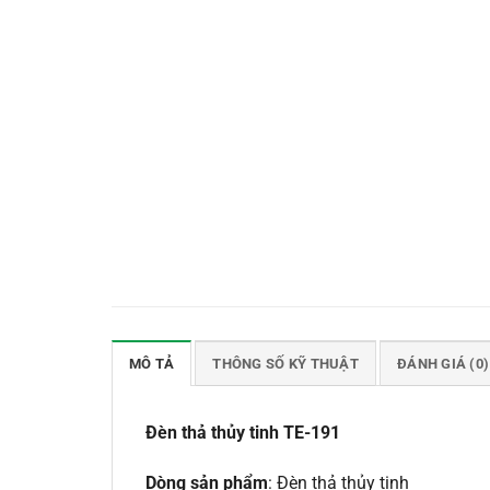
MÔ TẢ
THÔNG SỐ KỸ THUẬT
ĐÁNH GIÁ (0)
Đèn thả thủy tinh TE-191
Dòng sản phẩm
: Đèn thả thủy tinh