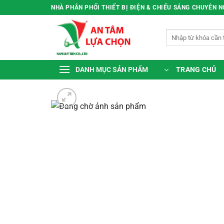
Bỏ
NHÀ PHÂN PHỐI THIẾT BỊ ĐIỆN & CHIẾU SÁNG CHUYÊN 
qua
nội
Tìm
dung
kiếm:
TRANG CHỦ
DANH MỤC SẢN PHẨM