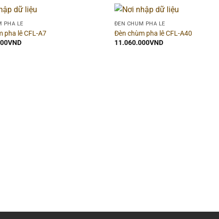
 PHA LÊ
ĐÈN CHÙM PHA LÊ
 pha lê CFL-A7
Đèn chùm pha lê CFL-A40
000
VND
11.060.000
VND