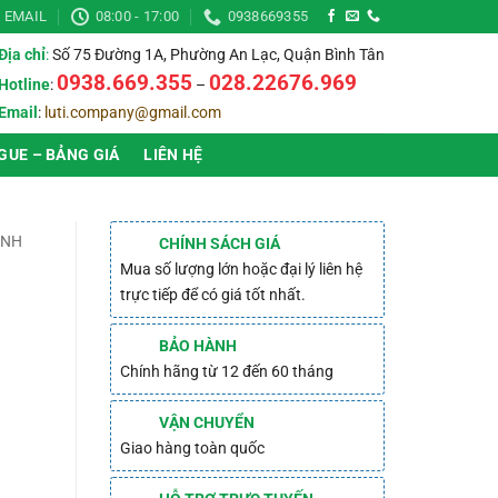
EMAIL
08:00 - 17:00
0938669355
Địa chỉ
:
Số 75 Đường 1A, Phường An Lạc, Quận Bình Tân
0938.669.355
028.22676.969
Hotline
:
–
Email
:
luti.company@gmail.com
GUE – BẢNG GIÁ
LIÊN HỆ
INH
CHÍNH SÁCH GIÁ
Mua số lượng lớn hoặc đại lý liên hệ
trực tiếp để có giá tốt nhất.
BẢO HÀNH
Chính hãng từ 12 đến 60 tháng
VẬN CHUYỂN
Giao hàng toàn quốc