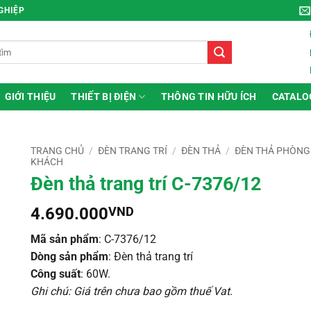
NGHIỆP
GIỚI THIỆU
THIẾT BỊ ĐIỆN
THÔNG TIN HỮU ÍCH
CATALO
TRANG CHỦ
/
ĐÈN TRANG TRÍ
/
ĐÈN THẢ
/
ĐÈN THẢ PHÒNG
KHÁCH
Đèn thả trang trí C-7376/12
4.690.000
VND
Mã sản phẩm
: C-7376/12
Dòng sản phẩm
: Đèn thả trang trí
Công suất
: 60W.
Ghi chú: Giá trên chưa bao gồm thuế Vat
.