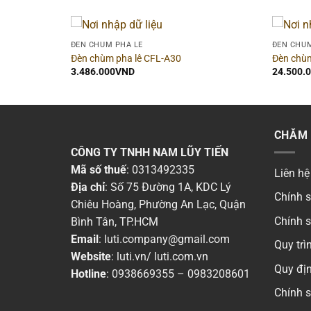
ĐÈN CHÙM PHA LÊ
ĐÈN CHÙM
Đèn chùm pha lê CFL-A30
Đèn chùm
3.486.000
VND
24.500.
CHĂM 
CÔNG TY TNHH NAM LŨY TIẾN
Mã số thuế
: 0313492335
Liên hệ
Địa chỉ
: Số 75 Đường 1A, KDC Lý
Chính 
Chiêu Hoàng, Phường An Lạc, Quận
Chính 
Bình Tân, TP.HCM
Email
:
luti.company@gmail.com
Quy tr
Website
:
luti.vn
/
luti.com.vn
Quy địn
Hotline
:
0938669355
–
0983208601
Chính 