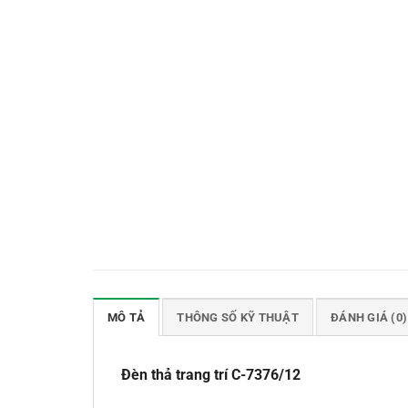
MÔ TẢ
THÔNG SỐ KỸ THUẬT
ĐÁNH GIÁ (0)
Đèn thả trang trí C-7376/12