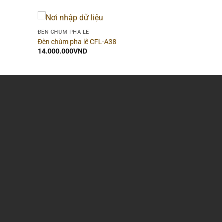
ĐÈN CHÙM PHA LÊ
Đèn chùm pha lê CFL-A38
14.000.000
VND