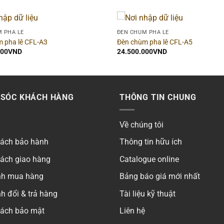
 PHA LÊ
ĐÈN CHÙM PHA LÊ
 pha lê CFL-A3
Đèn chùm pha lê CFL-A5
000
VND
24.500.000
VND
SÓC KHÁCH HÀNG
THÔNG TIN CHUNG
Về chúng tôi
sách bảo hành
Thông tin hữu ích
sách giao hàng
Catalogue online
ình mua hàng
Bảng báo giá mới nhất
h đổi & trả hàng
Tài liệu kỹ thuật
sách bảo mật
Liên hệ