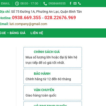
EMAIL
08:00 - 17:00
0938669355
Địa chỉ
:
Số 75 Đường 1A, Phường An Lạc, Quận Bình Tân
0938.669.355
028.22676.969
Hotline
:
–
Email
:
luti.company@gmail.com
GUE – BẢNG GIÁ
LIÊN HỆ
CHÍNH SÁCH GIÁ
Mua số lượng lớn hoặc đại lý liên hệ
trực tiếp để có giá tốt nhất.
BẢO HÀNH
Chính hãng từ 12 đến 60 tháng
VẬN CHUYỂN
Giao hàng toàn quốc