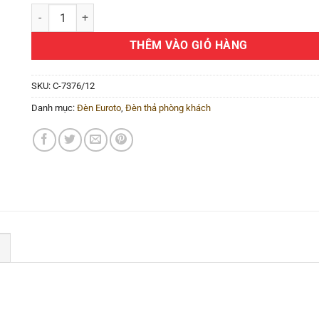
Đèn thả trang trí C-7376/12 số lượng
THÊM VÀO GIỎ HÀNG
SKU:
C-7376/12
Danh mục:
Đèn Euroto
,
Đèn thả phòng khách