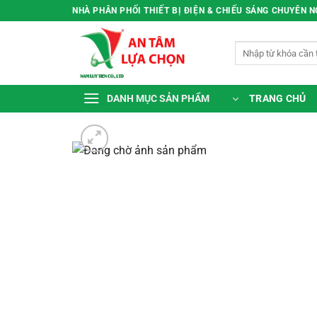
Bỏ
NHÀ PHÂN PHỐI THIẾT BỊ ĐIỆN & CHIẾU SÁNG CHUYÊN 
qua
nội
Tìm
dung
kiếm:
TRANG CHỦ
DANH MỤC SẢN PHẨM