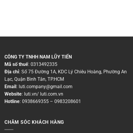
CÔNG TY TNHH NAM LŨY TIẾN
Mã số thuế
: 0313492335
Địa chỉ
: Số 75 Đường 1A, KDC Lý Chiêu Hoàng, Phường An
Lạc, Quận Bình Tân, TP.HCM
Email
:
luti.company@gmail.com
Website
:
luti.vn
/
luti.com.vn
Hotline
:
0938669355
–
0983208601
CHĂM SÓC KHÁCH HÀNG