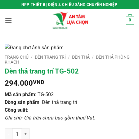
Bỏ
NPP THIẾT BỊ ĐIỆN & CHIẾU SÁNG CHUYÊN NGHIỆP
qua
nội
0
dung
TRANG CHỦ
/
ĐÈN TRANG TRÍ
/
ĐÈN THẢ
/
ĐÈN THẢ PHÒNG
KHÁCH
Đèn thả trang trí TG-502
294.000
VND
Mã sản phẩm
: TG-502
Dòng sản phẩm
: Đèn thả trang trí
Công suất
:
Ghi chú: Giá trên chưa bao gồm thuế Vat
.
Đèn thả trang trí TG-502 số lượng