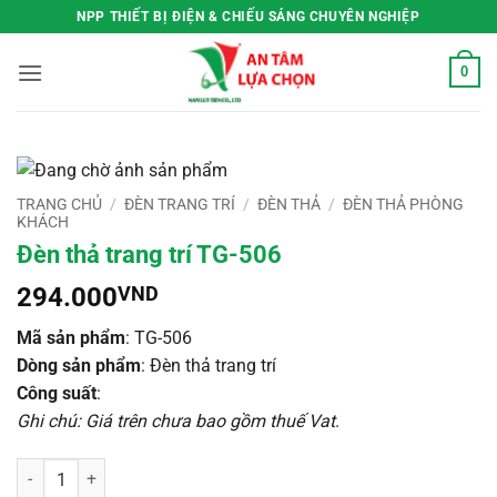
Bỏ
NPP THIẾT BỊ ĐIỆN & CHIẾU SÁNG CHUYÊN NGHIỆP
qua
nội
0
dung
TRANG CHỦ
/
ĐÈN TRANG TRÍ
/
ĐÈN THẢ
/
ĐÈN THẢ PHÒNG
KHÁCH
Đèn thả trang trí TG-506
294.000
VND
Mã sản phẩm
: TG-506
Dòng sản phẩm
: Đèn thả trang trí
Công suất
:
Ghi chú: Giá trên chưa bao gồm thuế Vat
.
Đèn thả trang trí TG-506 số lượng