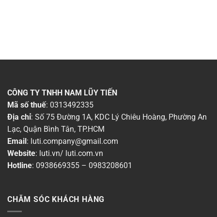
CÔNG TY TNHH NAM LŨY TIẾN
Mã số thuế
: 0313492335
Địa chỉ
: Số 75 Đường 1A, KDC Lý Chiêu Hoàng, Phường An
Lạc, Quận Bình Tân, TP.HCM
Email
:
luti.company@gmail.com
Website
:
luti.vn
/
luti.com.vn
Hotline
:
0938669355
–
0983208601
CHĂM SÓC KHÁCH HÀNG